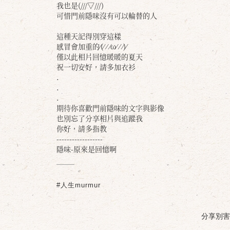
我也是(///▽///)
可惜門前隱味沒有可以輪替的人
這種天記得別穿這樣
感冒會加重的⁄(⁄ ⁄ ⁄ω⁄ ⁄ ⁄)⁄
僅以此相片回憶暖暖的夏天
祝一切安好，請多加衣衫
.
.
.
期待你喜歡門前隱味的文字與影像
也別忘了分享相片與追蹤我
你好，請多指教
------------------
隱味-原來是回憶啊
#人生murmur
分享別害羞 /