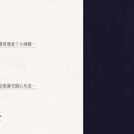
愛？小辣雞揭密！」
讓老闆心灰意冷？」
❞