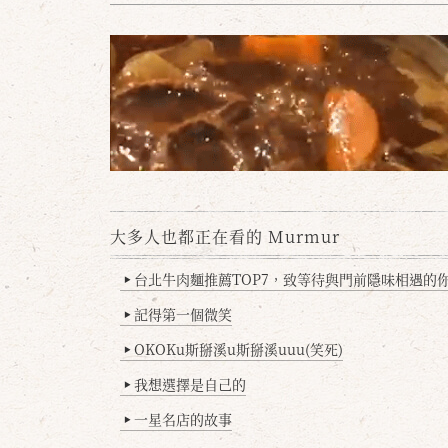
大多人也都正在看的 Murmur
台北牛肉麵推薦TOP7，致等待與門前隱味相遇的你(
▶
記得第一個微笑
▶
OKOKu斯掰溪u斯掰溪uuu(笑死)
▶
我想選擇是自己的
▶
一星名店的故事
▶