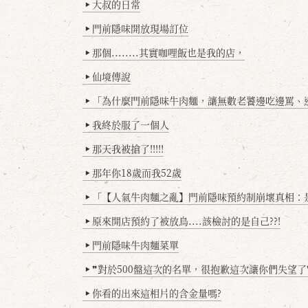
大叔的日常
▶
門前隱味開放現場訂位
▶
那個........其實咖哩飯也是我的店，
▶
仙境傳說
▶
「為什麼門前隱味牛肉麵，讓無數老饕邊吃邊罵、邊罵邊
▶
我終於服了一個人
▶
那天我被搶了!!!!!
▶
那年你18歲而我52歲
▶
「【人氣牛肉麵之亂】門前隱味預約制崩壞真相：是誰
▶
原來開店預約了被放鳥....該檢討的是自己??!
▶
門前隱味牛肉麵菜單
▶
❞對於500盤這次的名單，很抱歉這次讓你們失望了
▶
你看的出來這相片的含金量嗎?
▶