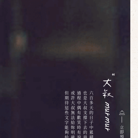
但期待這些文字能夠給你些溫暖
或許大叔無法給妳明確的答案
過程中偶有歡笑時有淚水
也是大叔支撐下去的最大動力
六百多天的日子中累積的無限情感與回憶
立
即
預