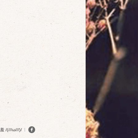
(///ω///)/
確定
取消