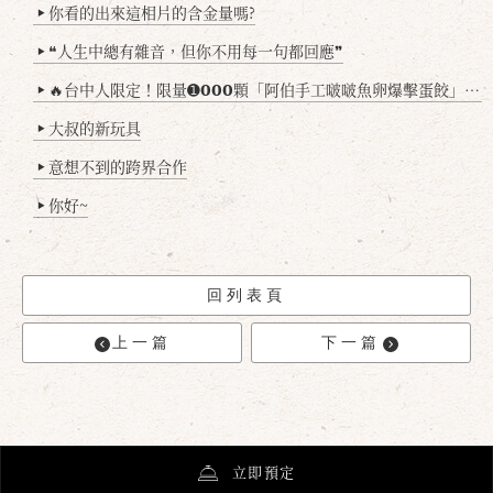
你看的出來這相片的含金量嗎?
▶
❝人生中總有雜音，但你不用每一句都回應❞
▶
🔥台中人限定！限量➊𝟬𝟬𝟬顆「阿伯手工啵啵魚卵爆擊蛋餃」台北已被搶爆2萬顆，最後名額門前隱味只留給你！🥟💥
▶
大叔的新玩具
▶
意想不到的跨界合作
▶
你好~
▶
回列表頁
上一篇
下一篇
立即預定