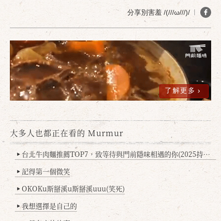
分享別害羞 /(///ω///)/
確定
取消
了解更多
大多人也都正在看的 Murmur
台北牛肉麵推薦TOP7，致等待與門前隱味相遇的你(2025持續更新
▶
記得第一個微笑
▶
OKOKu斯掰溪u斯掰溪uuu(笑死)
▶
我想選擇是自己的
▶