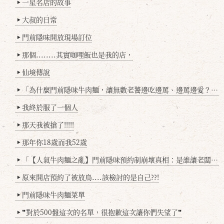
一星名店的故事
▶
大叔的日常
▶
門前隱味開放現場訂位
▶
那個........其實咖哩飯也是我的店，
▶
仙境傳說
▶
「為什麼門前隱味牛肉麵，讓無數老饕邊吃邊罵、邊罵邊愛？小辣雞揭密！」
▶
我終於服了一個人
▶
那天我被搶了!!!!!
▶
那年你18歲而我52歲
▶
「【人氣牛肉麵之亂】門前隱味預約制崩壞真相：是誰讓老闆心灰意冷？」
▶
原來開店預約了被放鳥....該檢討的是自己??!
▶
門前隱味牛肉麵菜單
▶
❞對於500盤這次的名單，很抱歉這次讓你們失望了❞
▶