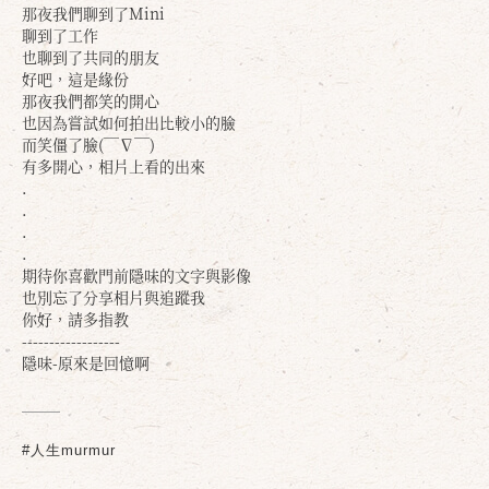
那夜我們聊到了Mini
聊到了工作
也聊到了共同的朋友
好吧，這是緣份
那夜我們都笑的開心
也因為嘗試如何拍出比較小的臉
而笑僵了臉(￣∇￣)
有多開心，相片上看的出來
.
.
.
.
期待你喜歡門前隱味的文字與影像
也別忘了分享相片與追蹤我
你好，請多指教
------------------
隱味-原來是回憶啊
#人生murmur