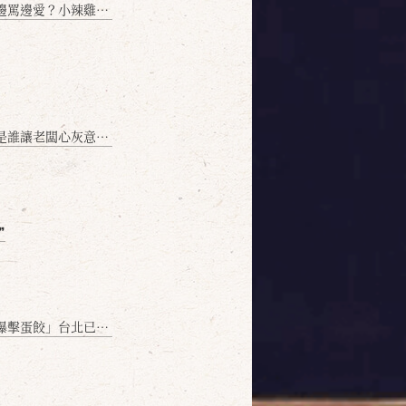
愛？小辣雞揭密！」
讓老闆心灰意冷？」
❞
名額門前隱味只留給你！🥟💥