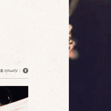
確定
取消
(///ω///)/