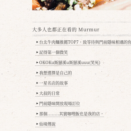
大多人也都正在看的 Murmur
台北牛肉麵推薦TOP7，致等待與門前隱味相遇的你(
▶
記得第一個微笑
▶
OKOKu斯掰溪u斯掰溪uuu(笑死)
▶
我想選擇是自己的
▶
一星名店的故事
▶
大叔的日常
▶
門前隱味開放現場訂位
▶
那個........其實咖哩飯也是我的店，
▶
仙境傳說
▶