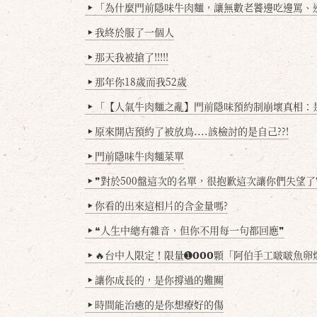
「為什麼門前隱味牛肉麵，讓無數老饕邊吃邊罵、邊罵邊
▶
我終於服了一個人
▶
那天我被搶了!!!!!
▶
那年你18歲而我52歲
▶
「【人氣牛肉麵之亂】門前隱味預約制崩壞真相：是誰
▶
原來開店預約了被放鳥....該檢討的是自己??!
▶
門前隱味牛肉麵菜單
▶
❞對於500盤這次的名單，很抱歉這次讓你們失望了
▶
你看的出來這相片的含金量嗎?
▶
❝人生中總有雜音，但你不用每一句都回應❞
▶
🔥台中人限定！限量➊𝟬𝟬𝟬顆「阿伯手工啵啵魚卵爆擊蛋餃」台北已被搶爆2萬顆，最後
▶
讓你成長的，是你撐過的難關
▶
時間能治癒的是你想療好的傷
▶