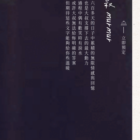
但期待這些文字能夠給你些溫暖
或許大叔無法給妳明確的答案
過程中偶有歡笑時有淚水
也是大叔支撐下去的最大動力
六百多天的日子中累積的無限情感與回憶
立
即
預
定