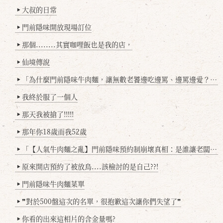
大叔的日常
▶
門前隱味開放現場訂位
▶
那個........其實咖哩飯也是我的店，
▶
仙境傳說
▶
「為什麼門前隱味牛肉麵，讓無數老饕邊吃邊罵、邊罵邊愛？小辣雞揭密！」
▶
我終於服了一個人
▶
那天我被搶了!!!!!
▶
那年你18歲而我52歲
▶
「【人氣牛肉麵之亂】門前隱味預約制崩壞真相：是誰讓老闆心灰意冷？」
▶
原來開店預約了被放鳥....該檢討的是自己??!
▶
門前隱味牛肉麵菜單
▶
❞對於500盤這次的名單，很抱歉這次讓你們失望了❞
▶
你看的出來這相片的含金量嗎?
▶