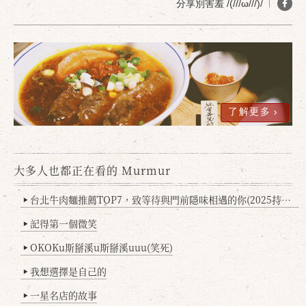
分享別害羞 /(///ω///)/
確定
取消
了解更多
大多人也都正在看的 Murmur
台北牛肉麵推薦TOP7，致等待與門前隱味相遇的你(2025持續更新
▶
記得第一個微笑
▶
OKOKu斯掰溪u斯掰溪uuu(笑死)
▶
我想選擇是自己的
▶
一星名店的故事
▶