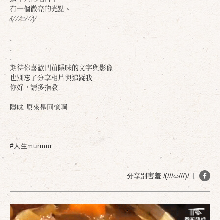
有一個微亮的光點。
⁄(⁄ ⁄ ⁄ω⁄ ⁄ ⁄)⁄
.
.
.
期待你喜歡門前隱味的文字與影像
也別忘了分享相片與追蹤我
你好，請多指教
------------------
隱味-原來是回憶啊
#人生murmur
分享別害羞 /(///ω///)/
確定
取消