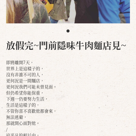
放假完~門前隱味牛肉麵店見~
即將離開7天，
世界上是這樣子的，
沒有非誰不可的人，
更何況是一間麵店，
更何況我們可能未曾見面。
但仍希望你能保重，
下週一仍要努力生活，
生活是這樣子的，
不管你喜不喜歡他都會來，
無法逃避，
那就開心面對他。
/
這平凡的相片中，