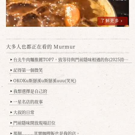
了解更多
大多人也都正在看的 Murmur
台北牛肉麵推薦TOP7，致等待與門前隱味相遇的你(2025持續更新
▶
記得第一個微笑
▶
OKOKu斯掰溪u斯掰溪uuu(笑死)
▶
我想選擇是自己的
▶
一星名店的故事
▶
大叔的日常
▶
門前隱味開放現場訂位
▶
那個........其實咖哩飯也是我的店，
▶