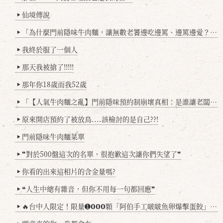
仙境傳說
▶
「為什麼門前隱味牛肉麵，讓無數老饕邊吃邊罵、邊罵邊愛？小辣雞揭密！」
▶
我終於服了一個人
▶
那天我被搶了!!!!!
▶
那年你18歲而我52歲
▶
「【人氣牛肉麵之亂】門前隱味預約制崩壞真相：是誰讓老闆心灰意冷？」
▶
原來開店預約了被放鳥....該檢討的是自己??!
▶
門前隱味牛肉麵菜單
▶
❞對於500盤這次的名單，很抱歉這次讓你們失望了❞
▶
你看的出來這相片的含金量嗎?
▶
❝人生中總有雜音，但你不用每一句都回應❞
▶
🔥台中人限定！限量➊𝟬𝟬𝟬顆「阿伯手工啵啵魚卵爆擊蛋餃」台北已被搶爆2萬顆，最後名額門前隱味只留給你！🥟💥
▶