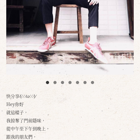
快分享⁄(⁄ ⁄ ⁄ω⁄ ⁄ ⁄)⁄
Hey你好
就這樣子，
我掠奪了門前隱味，
從中午至下午到晚上，
跟我的朋友們，