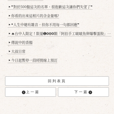
❞對於500盤這次的名單，很抱歉這次讓你們失望了❞
▶
你看的出來這相片的含金量嗎?
▶
❝人生中總有雜音，但你不用每一句都回應❞
▶
🔥台中人限定！限量➊𝟬𝟬𝟬顆「阿伯手工啵啵魚卵爆擊蛋餃」台北已被搶爆2萬顆，最後名額門前隱味只留給你！🥟💥
▶
傳說中的香腸
▶
大叔日常
▶
今日起暫停一段時間線上預訂
▶
回列表頁
上一篇
下一篇