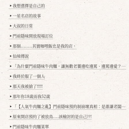
我想選擇是自己的
▶
一星名店的故事
▶
大叔的日常
▶
門前隱味開放現場訂位
▶
那個........其實咖哩飯也是我的店，
▶
仙境傳說
▶
「為什麼門前隱味牛肉麵，讓無數老饕邊吃邊罵、邊罵邊愛？小辣雞揭密！」
▶
我終於服了一個人
▶
那天我被搶了!!!!!
▶
那年你18歲而我52歲
▶
「【人氣牛肉麵之亂】門前隱味預約制崩壞真相：是誰讓老闆心灰意冷？」
▶
原來開店預約了被放鳥....該檢討的是自己??!
▶
門前隱味牛肉麵菜單
▶