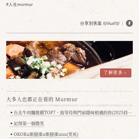
#人生murmur
確定
取消
分享別害羞 /(///ω///)/
了解更多
大多人也都正在看的 Murmur
台北牛肉麵推薦TOP7，致等待與門前隱味相遇的你(2025持續更新
▶
記得第一個微笑
▶
OKOKu斯掰溪u斯掰溪uuu(笑死)
▶