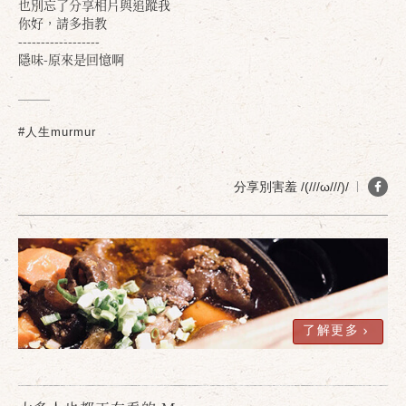
也別忘了分享相片與追蹤我
你好，請多指教
------------------
隱味-原來是回憶啊
確定
取消
#人生murmur
分享別害羞 /(///ω///)/
了解更多