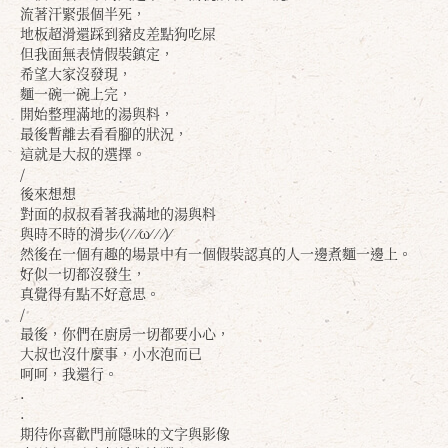
流著汗緊張個半死，
地板超滑還踩到豬皮差點狗吃屎
但我面無表情假裝鎮定，
希望大家沒發現，
麵一碗一碗上完，
開始整理滿地的湯與料，
最後暫離去看看腳的狀況，
這就是大叔的選擇。
/
後來想想
對面的叔叔看著我滿地的湯與料
與時不時的滑步⁄(⁄ ⁄ ⁄ω⁄ ⁄ ⁄)⁄
然後在一個有趣的場景中有一個假裝認真的人一邊煮麵一邊上。
好似一切都沒發生，
真覺得有點不好意思。
/
最後，你們在廚房一切都要小心，
大叔也沒什麼事，小水泡而已
呵呵，我還行。
.
.
期待你喜歡門前隱味的文字與影像