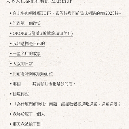
大多人也都正在看的 Murmur
台北牛肉麵推薦TOP7，致等待與門前隱味相遇的你(2025持續更新
▶
記得第一個微笑
▶
OKOKu斯掰溪u斯掰溪uuu(笑死)
▶
我想選擇是自己的
▶
一星名店的故事
▶
大叔的日常
▶
門前隱味開放現場訂位
▶
那個........其實咖哩飯也是我的店，
▶
仙境傳說
▶
「為什麼門前隱味牛肉麵，讓無數老饕邊吃邊罵、邊罵邊愛？小辣雞揭密！」
▶
我終於服了一個人
▶
那天我被搶了!!!!!
▶