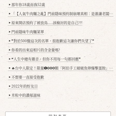
那年你18歲而我52歲
▶
「【人氣牛肉麵之亂】門前隱味預約制崩壞真相：是誰讓老闆心灰意冷？」
▶
原來開店預約了被放鳥....該檢討的是自己??!
▶
門前隱味牛肉麵菜單
▶
❞對於500盤這次的名單，很抱歉這次讓你們失望了❞
▶
你看的出來這相片的含金量嗎?
▶
❝人生中總有雜音，但你不用每一句都回應❞
▶
🔥台中人限定！限量➊𝟬𝟬𝟬顆「阿伯手工啵啵魚卵爆擊蛋餃」台北已被搶爆2萬顆，最後名額門前隱味只留給你！🥟💥
▶
不想要一直接受抱歉
▶
2022年的好友日
▶
米粒中的濃郁滋味
▶