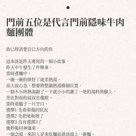
門前五位是代言門前隱味牛肉
麵團體
致已經清楚自已方向的你
.
這本該是昨天要寫的一個小故事，
昨天中午發生了件糗事，
當時煮麵中，
一碗一碗的排好了就差熱湯，
而大叔心急，想要將整鍋熱湯換個位置，
一個不小時熱湯敲了一下就小小的灑了一地的湯料與腳上，
坐在對面的叔叔也傻眼，
當時看腦子一片空白，
選擇1 先看看傷的狀況
選擇2 先把地板擦了
選擇3 沒有選擇3了
幾秒後回神過來，
一個念頭，來的人是來吃麵而就該端上一碗麵。