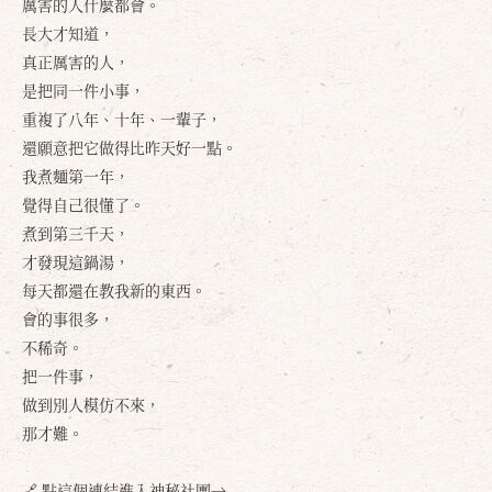
厲害的人什麼都會。
長大才知道，
真正厲害的人，
是把同一件小事，
重複了八年、十年、一輩子，
還願意把它做得比昨天好一點。
我煮麵第一年，
覺得自己很懂了。
煮到第三千天，
才發現這鍋湯，
每天都還在教我新的東西。
會的事很多，
不稀奇。
把一件事，
做到別人模仿不來，
那才難。
🔗 點這個連結進入神秘社團→