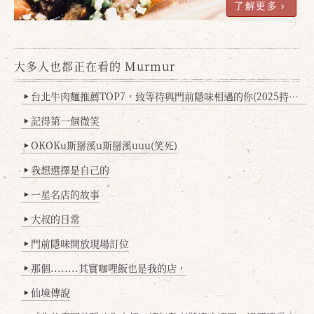
了解更多
大多人也都正在看的 Murmur
台北牛肉麵推薦TOP7，致等待與門前隱味相遇的你(2025持續更新
▶
記得第一個微笑
▶
OKOKu斯掰溪u斯掰溪uuu(笑死)
▶
我想選擇是自己的
▶
一星名店的故事
▶
大叔的日常
▶
門前隱味開放現場訂位
▶
那個........其實咖哩飯也是我的店，
▶
仙境傳說
▶