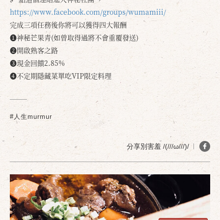
https://www.facebook.com/groups/wumamiii/
完成三項任務後你將可以獲得四大報酬
❶神秘芒果青(如曾取得過將不會重覆發送)
❷開啟熟客之路
❸現金回饋2.85%
❹不定期隱藏菜單吃VIP限定料理
確定
取消
#人生murmur
分享別害羞 /(///ω///)/