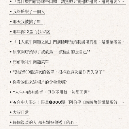
「為什麼門前隱味牛肉麵，讓無數老饕邊吃邊罵、邊罵邊愛？小辣雞揭密！」
▶
我終於服了一個人
▶
那天我被搶了!!!!!
▶
那年你18歲而我52歲
▶
「【人氣牛肉麵之亂】門前隱味預約制崩壞真相：是誰讓老闆心灰意冷？」
▶
原來開店預約了被放鳥....該檢討的是自己??!
▶
門前隱味牛肉麵菜單
▶
❞對於500盤這次的名單，很抱歉這次讓你們失望了❞
▶
你看的出來這相片的含金量嗎?
▶
❝人生中總有雜音，但你不用每一句都回應❞
▶
🔥台中人限定！限量➊𝟬𝟬𝟬顆「阿伯手工啵啵魚卵爆擊蛋餃」台北已被搶爆2萬顆，最後名額門前隱味只留給你！🥟💥
▶
大叔日常
▶
每個溫暖的人 都有顆被傷透了的心。
▶