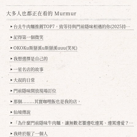
大多人也都正在看的 Murmur
台北牛肉麵推薦TOP7，致等待與門前隱味相遇的你(2025持續更新
▶
記得第一個微笑
▶
OKOKu斯掰溪u斯掰溪uuu(笑死)
▶
我想選擇是自己的
▶
一星名店的故事
▶
大叔的日常
▶
門前隱味開放現場訂位
▶
那個........其實咖哩飯也是我的店，
▶
仙境傳說
▶
「為什麼門前隱味牛肉麵，讓無數老饕邊吃邊罵、邊罵邊愛？小辣雞揭密！」
▶
我終於服了一個人
▶