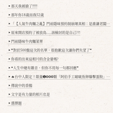
那天我被搶了!!!!!
▶
那年你18歲而我52歲
▶
「【人氣牛肉麵之亂】門前隱味預約制崩壞真相：是誰讓老闆心灰意冷？」
▶
原來開店預約了被放鳥....該檢討的是自己??!
▶
門前隱味牛肉麵菜單
▶
❞對於500盤這次的名單，很抱歉這次讓你們失望了❞
▶
你看的出來這相片的含金量嗎?
▶
❝人生中總有雜音，但你不用每一句都回應❞
▶
🔥台中人限定！限量➊𝟬𝟬𝟬顆「阿伯手工啵啵魚卵爆擊蛋餃」台北已被搶爆2萬顆，最後名額門前隱味只留給你！🥟💥
▶
傳說中的香腸
▶
文字是有力量的相片也是
▶
選擇題
▶