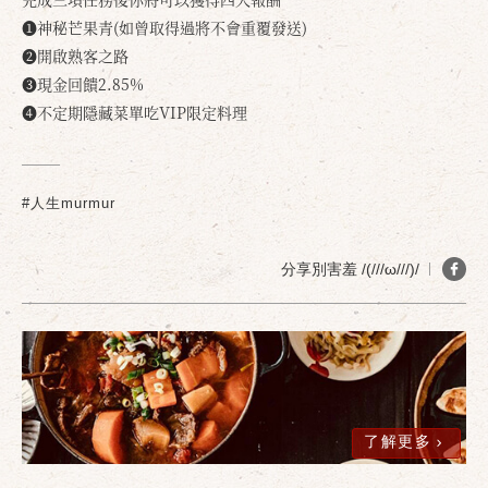
❶神秘芒果青(如曾取得過將不會重覆發送)
❷開啟熟客之路
❸現金回饋2.85%
❹不定期隱藏菜單吃VIP限定料理
確定
取消
#人生murmur
分享別害羞 /(///ω///)/
了解更多