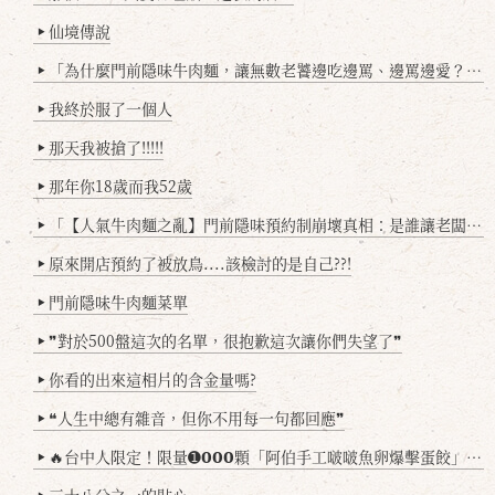
仙境傳說
▶
「為什麼門前隱味牛肉麵，讓無數老饕邊吃邊罵、邊罵邊愛？小辣雞揭密！」
▶
我終於服了一個人
▶
那天我被搶了!!!!!
▶
那年你18歲而我52歲
▶
「【人氣牛肉麵之亂】門前隱味預約制崩壞真相：是誰讓老闆心灰意冷？」
▶
原來開店預約了被放鳥....該檢討的是自己??!
▶
門前隱味牛肉麵菜單
▶
❞對於500盤這次的名單，很抱歉這次讓你們失望了❞
▶
你看的出來這相片的含金量嗎?
▶
❝人生中總有雜音，但你不用每一句都回應❞
▶
🔥台中人限定！限量➊𝟬𝟬𝟬顆「阿伯手工啵啵魚卵爆擊蛋餃」台北已被搶爆2萬顆，最後名額門前隱味只留給你！🥟💥
▶