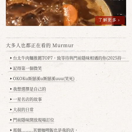
了解更多
大多人也都正在看的 Murmur
台北牛肉麵推薦TOP7，致等待與門前隱味相遇的你(2025持續更新
▶
記得第一個微笑
▶
OKOKu斯掰溪u斯掰溪uuu(笑死)
▶
我想選擇是自己的
▶
一星名店的故事
▶
大叔的日常
▶
門前隱味開放現場訂位
▶
那個........其實咖哩飯也是我的店，
▶