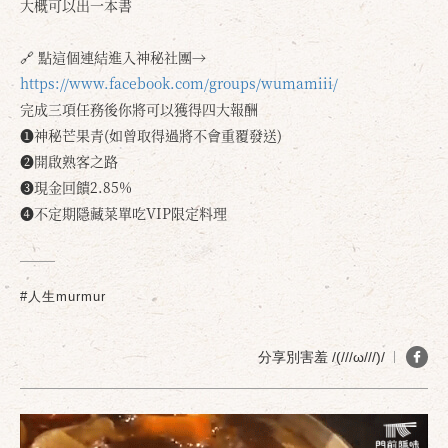
大概可以出一本書
🔗 點這個連結進入神秘社團→
https://www.facebook.com/groups/wumamiii/
完成三項任務後你將可以獲得四大報酬
❶神秘芒果青(如曾取得過將不會重覆發送)
❷開啟熟客之路
❸現金回饋2.85%
確定
取消
❹不定期隱藏菜單吃VIP限定料理
#人生murmur
分享別害羞 /(///ω///)/