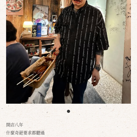
開店八年
什麼奇葩要求都聽過