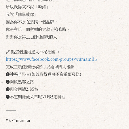
所以我從來不說「粉絲」，
我說「同學或你」
因為你不是在追蹤一個品牌，
你是在陪一個煮麵的大叔走這條路，
謝謝你是第___個相信我的人
🔗 點這個連結進入神秘社團→
https://www.facebook.com/groups/wumamiii/
完成三項任務後你將可以獲得四大報酬
❶神秘芒果青(如曾取得過將不會重覆發送)
確定
取消
❷開啟熟客之路
❸現金回饋2.85%
❹不定期隱藏菜單吃VIP限定料理
#人生murmur