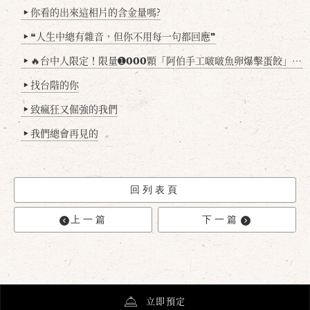
你看的出來這相片的含金量嗎?
▶
❝人生中總有雜音，但你不用每一句都回應❞
▶
🔥台中人限定！限量➊𝟬𝟬𝟬顆「阿伯手工啵啵魚卵爆擊蛋餃」台北已被搶爆2萬顆，最後名額門前隱味只留給你！🥟💥
▶
找台階的你
▶
致瘋狂又倔強的我們
▶
我們總會再見的
▶
回列表頁
上一篇
下一篇
立即預定