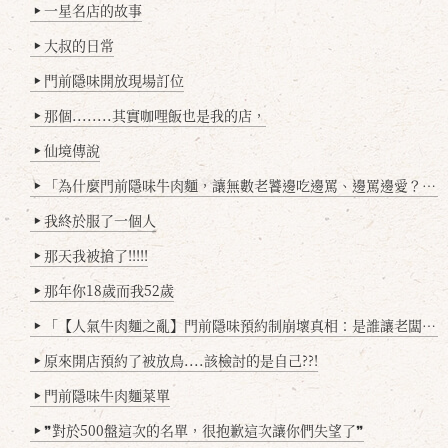
一星名店的故事
▶
大叔的日常
▶
門前隱味開放現場訂位
▶
那個........其實咖哩飯也是我的店，
▶
仙境傳說
▶
「為什麼門前隱味牛肉麵，讓無數老饕邊吃邊罵、邊罵邊愛？小辣雞揭密！」
▶
我終於服了一個人
▶
那天我被搶了!!!!!
▶
那年你18歲而我52歲
▶
「【人氣牛肉麵之亂】門前隱味預約制崩壞真相：是誰讓老闆心灰意冷？」
▶
原來開店預約了被放鳥....該檢討的是自己??!
▶
門前隱味牛肉麵菜單
▶
❞對於500盤這次的名單，很抱歉這次讓你們失望了❞
▶