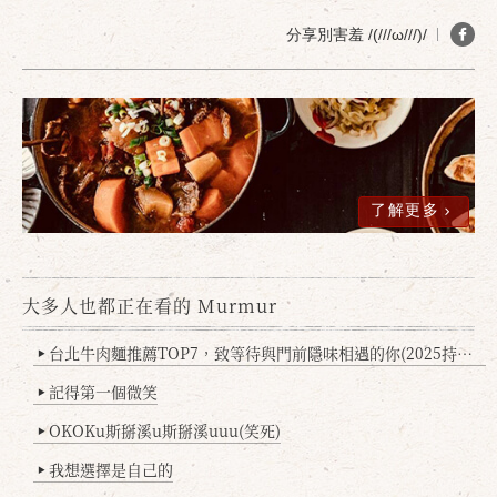
分享別害羞 /(///ω///)/
了解更多
大多人也都正在看的 Murmur
台北牛肉麵推薦TOP7，致等待與門前隱味相遇的你(2025持續更新
▶
記得第一個微笑
▶
OKOKu斯掰溪u斯掰溪uuu(笑死)
▶
我想選擇是自己的
▶