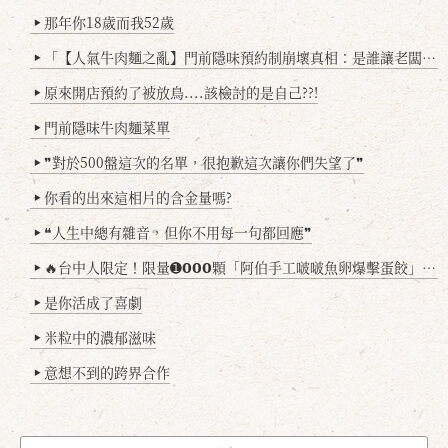
那年你18歲而我52歲
▶
「【人氣牛肉麵之亂】門前隱味預約制崩壞真相：是誰讓老闆心灰意冷？」
▶
原來開店預約了被放鳥....該檢討的是自己??!
▶
門前隱味牛肉麵菜單
▶
❞對於500盤這次的名單，很抱歉這次讓你們失望了❞
▶
你看的出來這相片的含金量嗎?
▶
❝人生中總有雜音，但你不用每一句都回應❞
▶
🔥台中人限定！限量➊𝟬𝟬𝟬顆「阿伯手工啵啵魚卵爆擊蛋餃」台北已被搶爆2萬顆，最後名額門前隱味只留給你！🥟💥
▶
是你活成了喜劇
▶
米粒中的濃郁滋味
▶
意想不到的跨界合作
▶