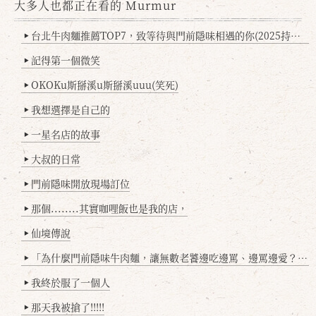
大多人也都正在看的 Murmur
台北牛肉麵推薦TOP7，致等待與門前隱味相遇的你(2025持續更新
▶
記得第一個微笑
▶
OKOKu斯掰溪u斯掰溪uuu(笑死)
▶
我想選擇是自己的
▶
一星名店的故事
▶
大叔的日常
▶
門前隱味開放現場訂位
▶
那個........其實咖哩飯也是我的店，
▶
仙境傳說
▶
「為什麼門前隱味牛肉麵，讓無數老饕邊吃邊罵、邊罵邊愛？小辣雞揭密！」
▶
我終於服了一個人
▶
那天我被搶了!!!!!
▶