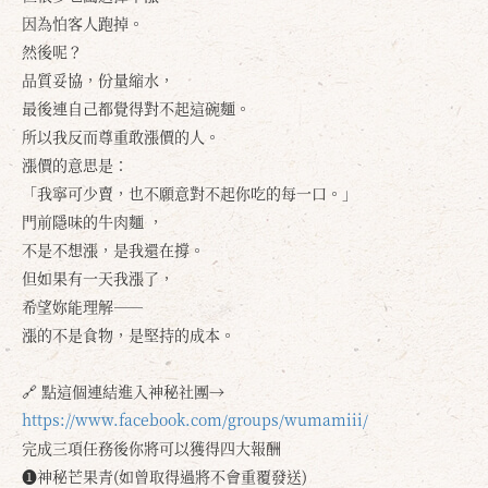
因為怕客人跑掉。
然後呢？
品質妥協，份量縮水，
最後連自己都覺得對不起這碗麵。
所以我反而尊重敢漲價的人。
漲價的意思是：
「我寧可少賣，也不願意對不起你吃的每一口。」
門前隱味的牛肉麵 ，
不是不想漲，是我還在撐。
但如果有一天我漲了，
希望妳能理解——
漲的不是食物，是堅持的成本。
🔗 點這個連結進入神秘社團→
https://www.facebook.com/groups/wumamiii/
完成三項任務後你將可以獲得四大報酬
❶神秘芒果青(如曾取得過將不會重覆發送)