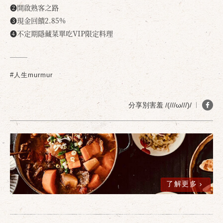
❷開啟熟客之路
❸現金回饋2.85%
❹不定期隱藏菜單吃VIP限定料理
確定
取消
#人生murmur
分享別害羞 /(///ω///)/
了解更多