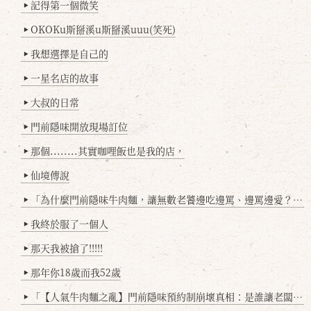
記得第一個微笑
▶
OKOKu斯掰溪u斯掰溪uuu(笑死)
▶
我想選擇是自己的
▶
一星名店的故事
▶
大叔的日常
▶
門前隱味開放現場訂位
▶
那個........其實咖哩飯也是我的店，
▶
仙境傳說
▶
「為什麼門前隱味牛肉麵，讓無數老饕邊吃邊罵、邊罵邊愛？小辣雞揭密！」
▶
我終於服了一個人
▶
那天我被搶了!!!!!
▶
那年你18歲而我52歲
▶
「【人氣牛肉麵之亂】門前隱味預約制崩壞真相：是誰讓老闆心灰意冷？」
▶