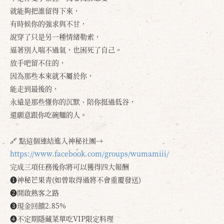
就能夠把誰留得下來，
有時候你的強求與不甘，
說穿了只是另一種情緒勒索，
逼著別人喘不過氣，也困死了自己。
放手吧留不住的，
因為那些本來就不屬於你，
能走到最後的，
永遠是那些懂你的沉默、陪你挺過低谷，
還願意跟你吃碗麵的人。
🔗 點這個連結進入神秘社團→
https://www.facebook.com/groups/wumamiii/
確定
取消
完成三項任務後你將可以獲得四大報酬
❶神秘芒果青(如曾取得過將不會重覆發送)
❷開啟熟客之路
❸現金回饋2.85%
❹不定期隱藏菜單吃VIP限定料理