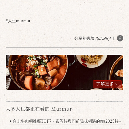
#人生murmur
分享別害羞 /(///ω///)/
了解更多
大多人也都正在看的 Murmur
台北牛肉麵推薦TOP7，致等待與門前隱味相遇的你(2025持續更新
▶