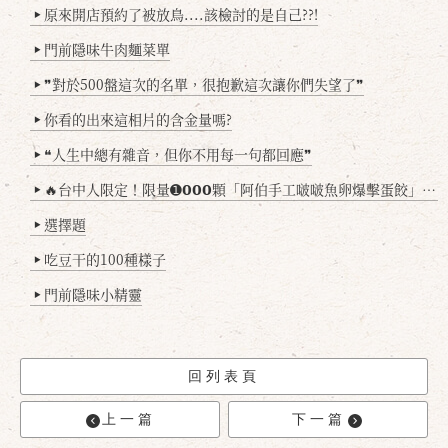
原來開店預約了被放鳥....該檢討的是自己??!
▶
門前隱味牛肉麵菜單
▶
❞對於500盤這次的名單，很抱歉這次讓你們失望了❞
▶
你看的出來這相片的含金量嗎?
▶
❝人生中總有雜音，但你不用每一句都回應❞
▶
🔥台中人限定！限量➊𝟬𝟬𝟬顆「阿伯手工啵啵魚卵爆擊蛋餃」台北已被搶爆2萬顆，最後名額門前隱味只留給你！🥟💥
▶
選擇題
▶
吃豆干的100種樣子
▶
門前隱味小精靈
▶
回列表頁
上一篇
下一篇