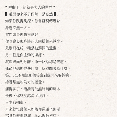
❞ 醒醒吧，這就是大人的世界 ❞
▌離開從來不是偶然，是必然 ▌
如果你跌得夠深，你會發現轉過身，
身邊空無一人。
當然如果你越來越好，
你也會發現身邊的人同樣越來越少。
差別只在於一種是被選擇的遺棄，
另一種是你主動的過濾，
叔過去面對分離，第一反應總是焦慮，
死命地想抓住些什麼，反覆問著為什麼，
笑....也不知道那個答案到底問來要幹嘛，
接著是無能為力的接受，
痛得多了，漸漸轉為無所謂的麻木，
最後，你終於認清了現實。
人生這輛車，
本來就沒幾個人能陪你從頭坐到尾，
不是你雙手緊握、掏心掏肺想要，