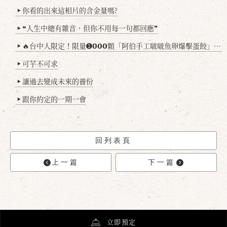
你看的出來這相片的含金量嗎?
▶
❝人生中總有雜音，但你不用每一句都回應❞
▶
🔥台中人限定！限量➊𝟬𝟬𝟬顆「阿伯手工啵啵魚卵爆擊蛋餃」台北已被搶爆2萬顆，最後名額門前隱味只留給你！🥟💥
▶
可芋不可求
▶
讓過去變成未來的養份
▶
跟你約定的一期一會
▶
回列表頁
上一篇
下一篇
立即預定