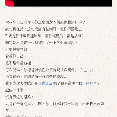
大叔今天想問你，你怎麼面對吵架或翻臉這件事？
說句實在話，這句或許有點刺耳，但你得聽進去：
❞ 要是你什麼都能原諒，那你經歷的，都是活該❞
聽完是不是覺得心裡被扎了一下？但跟你說，
不要怕畫界線，
看看你自己，
是不是常常這樣：
每次受傷，你總是習慣性地笑著說「沒關係」 (´-﹏-`;)
每次難過，你總是第一時間選擇原諒...
難不成你大學唸的是
#體諒系
嗎？還是高中主修
#包容系
？
記住一件事，
沒有界線的溫柔，
只是在告訴別人：「嘿，你可以再踩我一次喔，反正我不會怎
樣。」
所以該說「不」的時候，