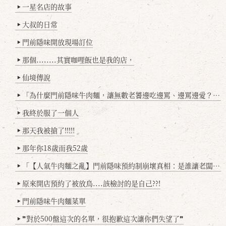
一星名店的故事
▶
大叔的日常
▶
門前隱味開放現場訂位
▶
那個........其實咖哩飯也是我的店，
▶
仙境傳說
▶
「為什麼門前隱味牛肉麵，讓無數老饕邊吃邊罵、邊罵邊愛？小辣雞揭密！」
▶
我終於服了一個人
▶
那天我被搶了!!!!!
▶
那年你18歲而我52歲
▶
「【人氣牛肉麵之亂】門前隱味預約制崩壞真相：是誰讓老闆心灰意冷？」
▶
原來開店預約了被放鳥....該檢討的是自己??!
▶
門前隱味牛肉麵菜單
▶
❞對於500盤這次的名單，很抱歉這次讓你們失望了❞
▶