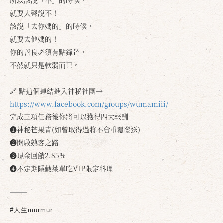
就要大聲說不！
該說「去你媽的」的時候，
就要去他媽的！
你的善良必須有點鋒芒，
不然就只是軟弱而已。
🔗 點這個連結進入神秘社團→
https://www.facebook.com/groups/wumamiii/
完成三項任務後你將可以獲得四大報酬
❶神秘芒果青(如曾取得過將不會重覆發送)
❷開啟熟客之路
❸現金回饋2.85%
❹不定期隱藏菜單吃VIP限定料理
#人生murmur