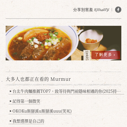
分享別害羞 /(///ω///)/
確定
取消
了解更多
大多人也都正在看的 Murmur
台北牛肉麵推薦TOP7，致等待與門前隱味相遇的你(2025持續更新
▶
記得第一個微笑
▶
OKOKu斯掰溪u斯掰溪uuu(笑死)
▶
我想選擇是自己的
▶