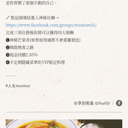
是你習慣了那個不動的自己。
🔗 點這個連結進入神秘社團→
https://www.facebook.com/groups/wumamiii/
完成三項任務後你將可以獲得四大報酬
❶神秘芒果青(如曾取得過將不會重覆發送)
❷開啟熟客之路
❸現金回饋2.85%
❹不定期隱藏菜單吃VIP限定料理
#人生murmur
分享別害羞 /(///ω///)/
確定
取消