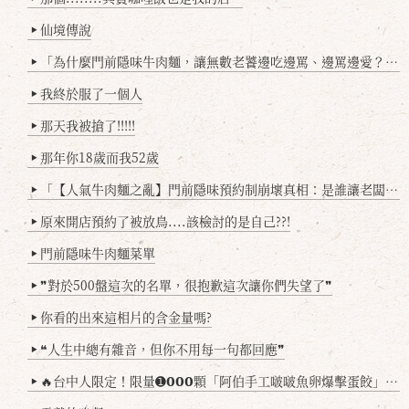
仙境傳說
▶
「為什麼門前隱味牛肉麵，讓無數老饕邊吃邊罵、邊罵邊愛？小辣雞揭密！」
▶
我終於服了一個人
▶
那天我被搶了!!!!!
▶
那年你18歲而我52歲
▶
「【人氣牛肉麵之亂】門前隱味預約制崩壞真相：是誰讓老闆心灰意冷？」
▶
原來開店預約了被放鳥....該檢討的是自己??!
▶
門前隱味牛肉麵菜單
▶
❞對於500盤這次的名單，很抱歉這次讓你們失望了❞
▶
你看的出來這相片的含金量嗎?
▶
❝人生中總有雜音，但你不用每一句都回應❞
▶
🔥台中人限定！限量➊𝟬𝟬𝟬顆「阿伯手工啵啵魚卵爆擊蛋餃」台北已被搶爆2萬顆，最後名額門前隱味只留給你！🥟💥
▶