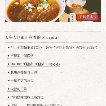
了解更多
大多人也都正在看的 Murmur
台北牛肉麵推薦TOP7，致等待與門前隱味相遇的你(2025持續更新
▶
記得第一個微笑
▶
OKOKu斯掰溪u斯掰溪uuu(笑死)
▶
我想選擇是自己的
▶
一星名店的故事
▶
大叔的日常
▶
門前隱味開放現場訂位
▶
那個........其實咖哩飯也是我的店，
▶