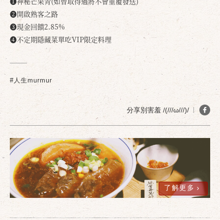
❶神秘芒果青(如曾取得過將不會重覆發送)
❷開啟熟客之路
❸現金回饋2.85%
❹不定期隱藏菜單吃VIP限定料理
#人生murmur
分享別害羞 /(///ω///)/
確定
取消
了解更多