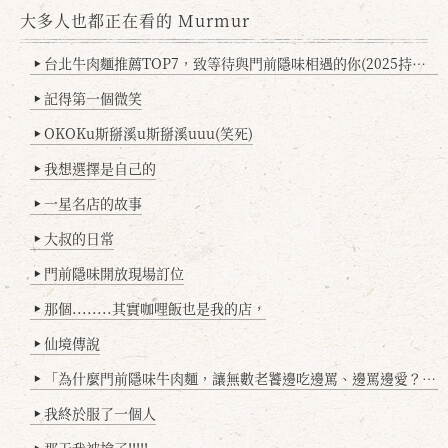
大多人也都正在看的 Murmur
台北牛肉麵推薦TOP7，致等待與門前隱味相遇的你(2025持續更新
▶
記得第一個微笑
▶
OKOKu斯掰溪u斯掰溪uuu(笑死)
▶
我想選擇是自己的
▶
一星名店的故事
▶
大叔的日常
▶
門前隱味開放現場訂位
▶
那個........其實咖哩飯也是我的店，
▶
仙境傳說
▶
「為什麼門前隱味牛肉麵，讓無數老饕邊吃邊罵、邊罵邊愛？小辣雞揭密！」
▶
我終於服了一個人
▶
那天我被搶了!!!!!
▶