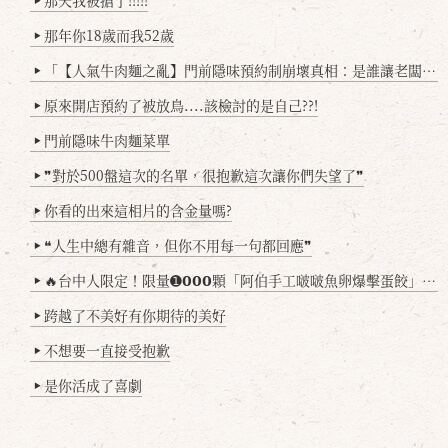
那年你18歲而我52歲
▶
「【人氣牛肉麵之亂】門前隱味預約制崩壞真相：是誰讓老闆心灰意冷？」
▶
原來開店預約了被放鳥....該檢討的是自己??!
▶
門前隱味牛肉麵菜單
▶
❞對於500盤這次的名單，很抱歉這次讓你們失望了❞
▶
你看的出來這相片的含金量嗎?
▶
❝人生中總有雜音，但你不用每一句都回應❞
▶
🔥台中人限定！限量➊𝟬𝟬𝟬顆「阿伯手工啵啵魚卵爆擊蛋餃」台北已被搶爆2萬顆，最後名額門前隱味只留給你！🥟💥
▶
跨越了不美好有你期待的美好
▶
不想要一直接受抱歉
▶
是你活成了喜劇
▶