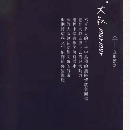
但期待這些文字能夠給你些溫暖
或許大叔無法給妳明確的答案
過程中偶有歡笑時有淚水
也是大叔支撐下去的最大動力
六百多天的日子中累積的無限情感與回憶
立
即
預
定