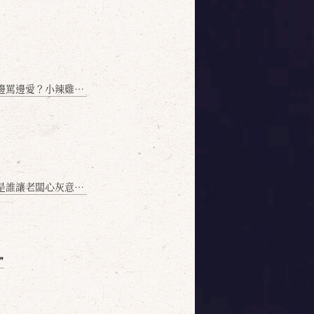
愛？小辣雞揭密！」
讓老闆心灰意冷？」
❞