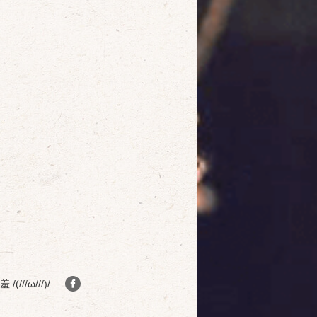
確定
取消
(///ω///)/