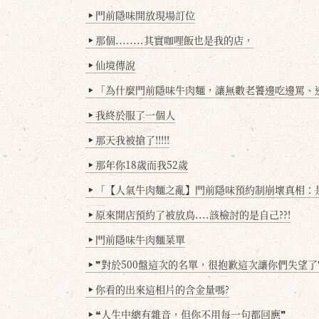
門前隱味開放現場訂位
▶
那個........其實咖哩飯也是我的店，
▶
仙境傳說
▶
「為什麼門前隱味牛肉麵，讓無數老饕邊吃邊罵、邊罵邊
▶
我終於服了一個人
▶
那天我被搶了!!!!!
▶
那年你18歲而我52歲
▶
「【人氣牛肉麵之亂】門前隱味預約制崩壞真相：是誰
▶
原來開店預約了被放鳥....該檢討的是自己??!
▶
門前隱味牛肉麵菜單
▶
❞對於500盤這次的名單，很抱歉這次讓你們失望了
▶
你看的出來這相片的含金量嗎?
▶
❝人生中總有雜音，但你不用每一句都回應❞
▶