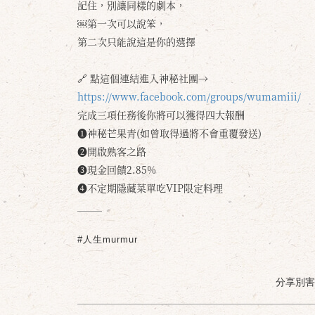
記住，別讓同樣的劇本，
￼第一次可以說笨，
第二次只能說這是你的選擇
🔗 點這個連結進入神秘社團→
https://www.facebook.com/groups/wumamiii/
完成三項任務後你將可以獲得四大報酬
❶神秘芒果青(如曾取得過將不會重覆發送)
❷開啟熟客之路
❸現金回饋2.85%
❹不定期隱藏菜單吃VIP限定料理
#人生murmur
分享別害羞 /