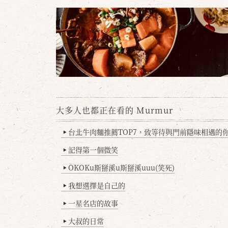
大多人也都正在看的 Murmur
台北牛肉麵推薦TOP7，致等待與門前隱味相遇的你(
▶
記得第一個微笑
▶
OKOKu斯掰溪u斯掰溪uuu(笑死)
▶
我想選擇是自己的
▶
一星名店的故事
▶
大叔的日常
▶