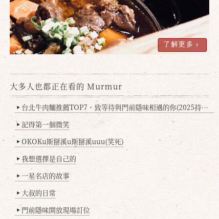
了解更多
大多人也都正在看的 Murmur
台北牛肉麵推薦TOP7，致等待與門前隱味相遇的你(2025持續更新
▶
記得第一個微笑
▶
OKOKu斯掰溪u斯掰溪uuu(笑死)
▶
我想選擇是自己的
▶
一星名店的故事
▶
大叔的日常
▶
門前隱味開放現場訂位
▶