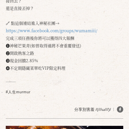
接回去？
還是直接丟掉？
🔗 點這個連結進入神秘社團→
https://www.facebook.com/groups/wumamiii/
完成三項任務後你將可以獲得四大報酬
❶神秘芒果青(如曾取得過將不會重覆發送)
❷開啟熟客之路
❸現金回饋2.85%
❹不定期隱藏菜單吃VIP限定料理
#人生murmur
分享別害羞 /(///ω///)/
確定
取消