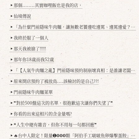
那個........其實咖哩飯也是我的店，
▶
仙境傳說
▶
「為什麼門前隱味牛肉麵，讓無數老饕邊吃邊罵、邊罵邊愛？小辣雞揭密！」
▶
我終於服了一個人
▶
那天我被搶了!!!!!
▶
那年你18歲而我52歲
▶
「【人氣牛肉麵之亂】門前隱味預約制崩壞真相：是誰讓老闆心灰意冷？」
▶
原來開店預約了被放鳥....該檢討的是自己??!
▶
門前隱味牛肉麵菜單
▶
❞對於500盤這次的名單，很抱歉這次讓你們失望了❞
▶
你看的出來這相片的含金量嗎?
▶
❝人生中總有雜音，但你不用每一句都回應❞
▶
🔥台中人限定！限量➊𝟬𝟬𝟬顆「阿伯手工啵啵魚卵爆擊蛋餃」台北已被搶爆2萬顆，最後名額門前隱味只留給你！🥟💥
▶