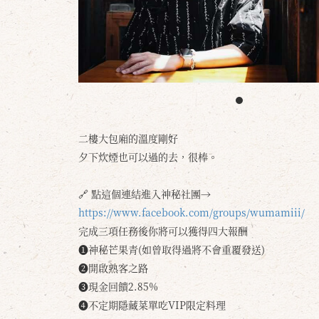
二樓大包廂的溫度剛好
夕下炊煙也可以過的去，很棒。
🔗 點這個連結進入神秘社團→
https://www.facebook.com/groups/wumamiii/
完成三項任務後你將可以獲得四大報酬
❶神秘芒果青(如曾取得過將不會重覆發送)
❷開啟熟客之路
❸現金回饋2.85%
❹不定期隱藏菜單吃VIP限定料理