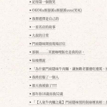
記得第一個微笑
▶
OKOKu斯掰溪u斯掰溪uuu(笑死)
▶
我想選擇是自己的
▶
一星名店的故事
▶
大叔的日常
▶
門前隱味開放現場訂位
▶
那個........其實咖哩飯也是我的店，
▶
仙境傳說
▶
「為什麼門前隱味牛肉麵，讓無數老饕邊吃邊罵、邊罵邊
▶
我終於服了一個人
▶
那天我被搶了!!!!!
▶
那年你18歲而我52歲
▶
「【人氣牛肉麵之亂】門前隱味預約制崩壞真相：是誰
▶