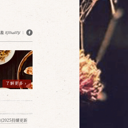
(///ω///)/
確定
取消
了解更多
2025持續更新