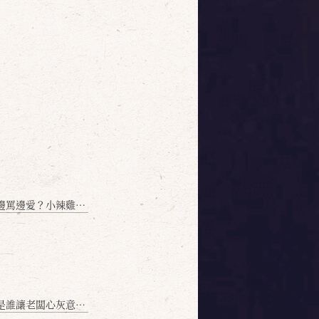
愛？小辣雞揭密！」
讓老闆心灰意冷？」