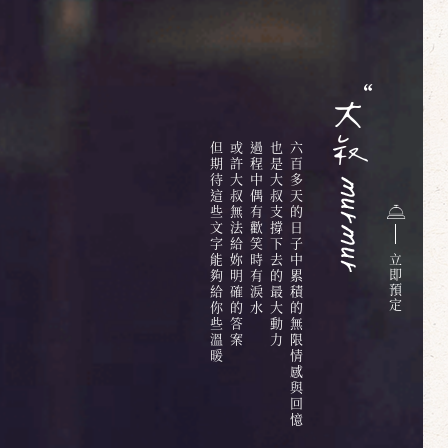
但期待這些文字能夠給你些溫暖
或許大叔無法給妳明確的答案
過程中偶有歡笑時有淚水
也是大叔支撐下去的最大動力
六百多天的日子中累積的無限情感與回憶
立
即
預
定