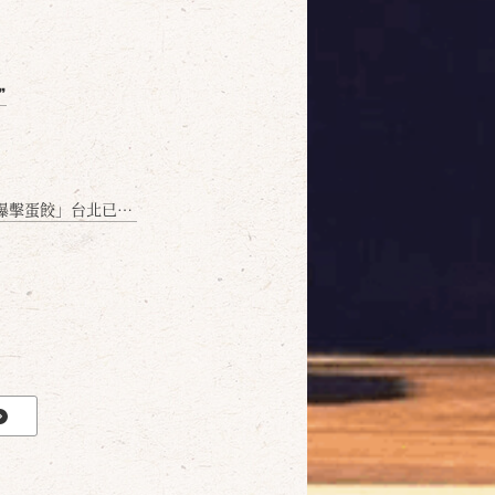
❞
名額門前隱味只留給你！🥟💥