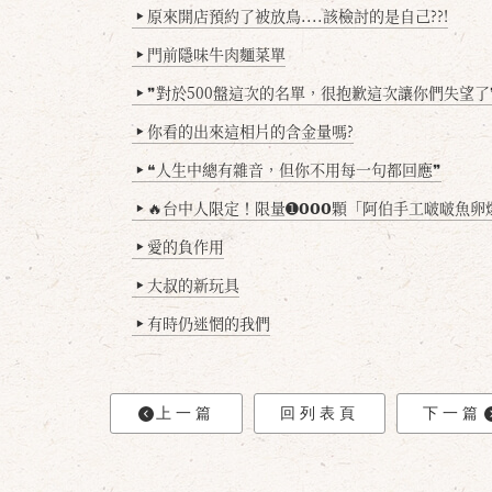
原來開店預約了被放鳥....該檢討的是自己??!
▶
門前隱味牛肉麵菜單
▶
❞對於500盤這次的名單，很抱歉這次讓你們失望了
▶
你看的出來這相片的含金量嗎?
▶
❝人生中總有雜音，但你不用每一句都回應❞
▶
🔥台中人限定！限量➊𝟬𝟬𝟬顆「阿伯手工啵啵魚卵爆擊蛋餃」台北已被搶爆2萬顆，最後
▶
愛的負作用
▶
大叔的新玩具
▶
有時仍迷惘的我們
▶
上一篇
回列表頁
下一篇