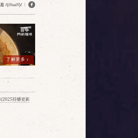
(///ω///)/
了解更多
2025持續更新