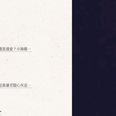
愛？小辣雞揭密！」
讓老闆心灰意冷？」
❞