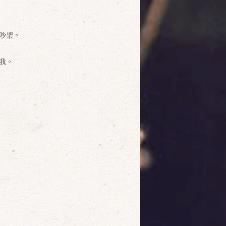
吵架。
我。
確定
取消