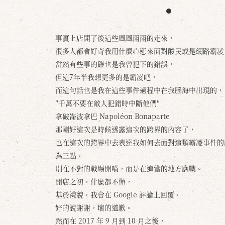
事實上店開了後這些風風雨雨的走來，
很多人都會好奇我用什麼心態來面對酸民或是網路霸凌
當然有些事的確也是我曾犯下的錯誤，
但這7年半我想更多的是霸凌吧，
而這句話也是我在這些事件過程中在我腦海中出現的，
″千萬不要在敵人犯錯時中斷他們″
拿破崙波拿巴 Napoléon Bonaparte
那剛好這次是時候透露這次的跨界的內容了，
也在這次的跨界中去表達我如何去面對這類霸凌事件的
為三點，
別在不對的戰場開噴，而是在適當的地方應戰。
開店之初，什麼都不懂，
基於禮貌，我會在 Google 評論上回覆，
好的說謝謝，壞的道歉。
然而在 2017 年 9 月到 10 月之後，