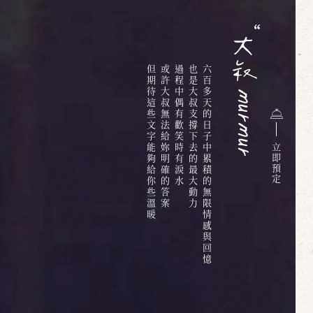
但期待這些文字能夠給你些溫暖
或許大叔無法給妳明確的答案
過程中偶有歡笑時有淚水
也是大叔支撐下去的最大動力
六百多天的日子中累積的無限情感與回憶
立
即
預
定