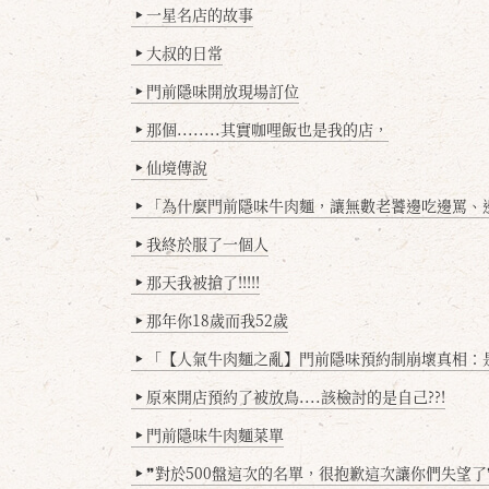
一星名店的故事
▶
大叔的日常
▶
門前隱味開放現場訂位
▶
那個........其實咖哩飯也是我的店，
▶
仙境傳說
▶
「為什麼門前隱味牛肉麵，讓無數老饕邊吃邊罵、邊罵邊
▶
我終於服了一個人
▶
那天我被搶了!!!!!
▶
那年你18歲而我52歲
▶
「【人氣牛肉麵之亂】門前隱味預約制崩壞真相：是誰
▶
原來開店預約了被放鳥....該檢討的是自己??!
▶
門前隱味牛肉麵菜單
▶
❞對於500盤這次的名單，很抱歉這次讓你們失望了
▶