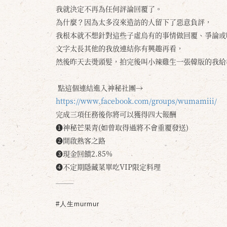
我就決定不再為任何評論回覆了。
為什麼？因為太多沒來造訪的人留下了惡意負評，
我根本就不想針對這些子虛烏有的事情做回覆、爭論或
文字太長其他的我放連結你有興趣再看，
然後昨天去燙頭髮，拍完後叫小辣雞生一張韓版的我給
點這個連結進入神秘社團→
https://www.facebook.com/groups/wumamiii/
完成三項任務後你將可以獲得四大報酬
❶神秘芒果青(如曾取得過將不會重覆發送)
❷開啟熟客之路
❸現金回饋2.85%
❹不定期隱藏菜單吃VIP限定料理
#人生murmur