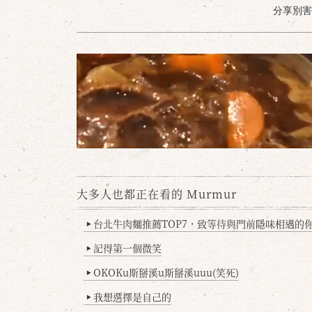
分享別害羞 /
大多人也都正在看的 Murmur
台北牛肉麵推薦TOP7，致等待與門前隱味相遇的你(
▶
記得第一個微笑
▶
OKOKu斯掰溪u斯掰溪uuu(笑死)
▶
我想選擇是自己的
▶