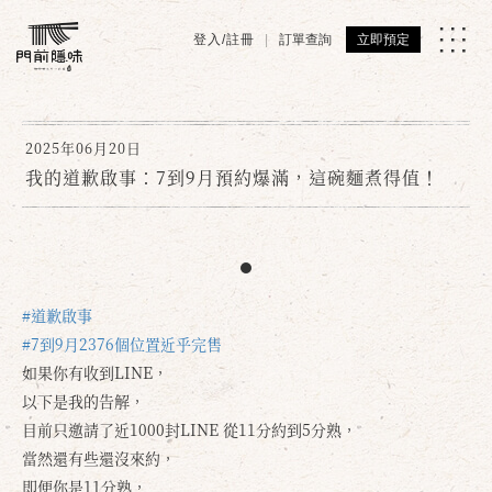
登入/註冊
訂單查詢
立即預定
2025年06月20日
我的道歉啟事：7到9月預約爆滿，這碗麵煮得值！
#道歉啟事
#7到9月2376個位置近乎完售
如果你有收到LINE，
以下是我的告解，
目前只邀請了近1000封LINE 從11分約到5分熟，
當然還有些還沒來約，
即便你是11分熟，