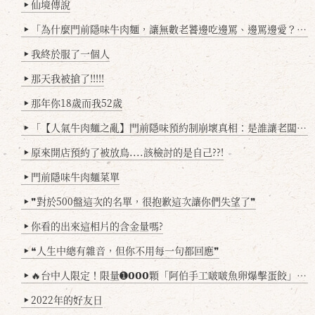
仙境傳說
▶
「為什麼門前隱味牛肉麵，讓無數老饕邊吃邊罵、邊罵邊愛？小辣雞揭密！」
▶
我終於服了一個人
▶
那天我被搶了!!!!!
▶
那年你18歲而我52歲
▶
「【人氣牛肉麵之亂】門前隱味預約制崩壞真相：是誰讓老闆心灰意冷？」
▶
原來開店預約了被放鳥....該檢討的是自己??!
▶
門前隱味牛肉麵菜單
▶
❞對於500盤這次的名單，很抱歉這次讓你們失望了❞
▶
你看的出來這相片的含金量嗎?
▶
❝人生中總有雜音，但你不用每一句都回應❞
▶
🔥台中人限定！限量➊𝟬𝟬𝟬顆「阿伯手工啵啵魚卵爆擊蛋餃」台北已被搶爆2萬顆，最後名額門前隱味只留給你！🥟💥
▶
2022年的好友日
▶