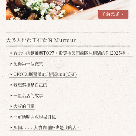
了解更多
大多人也都正在看的 Murmur
台北牛肉麵推薦TOP7，致等待與門前隱味相遇的你(2025持續更新
▶
記得第一個微笑
▶
OKOKu斯掰溪u斯掰溪uuu(笑死)
▶
我想選擇是自己的
▶
一星名店的故事
▶
大叔的日常
▶
門前隱味開放現場訂位
▶
那個........其實咖哩飯也是我的店，
▶