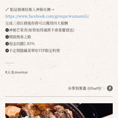
🔗 點這個連結進入神秘社團→
https://www.facebook.com/groups/wumamiii/
完成三項任務後你將可以獲得四大報酬
❶神秘芒果青(如曾取得過將不會重覆發送)
❷開啟熟客之路
❸現金回饋2.85%
確定
取消
❹不定期隱藏菜單吃VIP限定料理
#人生murmur
分享別害羞 /(///ω///)/