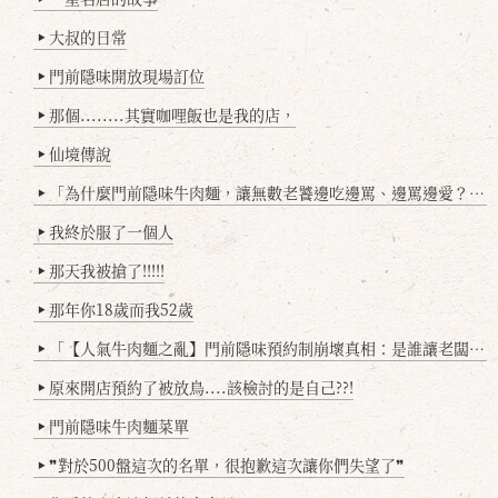
大叔的日常
▶
門前隱味開放現場訂位
▶
那個........其實咖哩飯也是我的店，
▶
仙境傳說
▶
「為什麼門前隱味牛肉麵，讓無數老饕邊吃邊罵、邊罵邊愛？小辣雞揭密！」
▶
我終於服了一個人
▶
那天我被搶了!!!!!
▶
那年你18歲而我52歲
▶
「【人氣牛肉麵之亂】門前隱味預約制崩壞真相：是誰讓老闆心灰意冷？」
▶
原來開店預約了被放鳥....該檢討的是自己??!
▶
門前隱味牛肉麵菜單
▶
❞對於500盤這次的名單，很抱歉這次讓你們失望了❞
▶