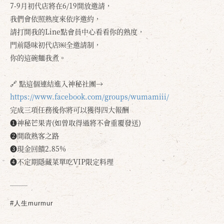
7-9月初代店將在6/19開放邀請，
我們會依照熟度來依序邀約，
請打開我的Line點會員中心看看你的熟度，
門前隱味初代店￼全邀請制，
你的這碗麵我煮。
🔗 點這個連結進入神秘社團→
https://www.facebook.com/groups/wumamiii/
完成三項任務後你將可以獲得四大報酬
❶神秘芒果青(如曾取得過將不會重覆發送)
❷開啟熟客之路
❸現金回饋2.85%
❹不定期隱藏菜單吃VIP限定料理
#人生murmur