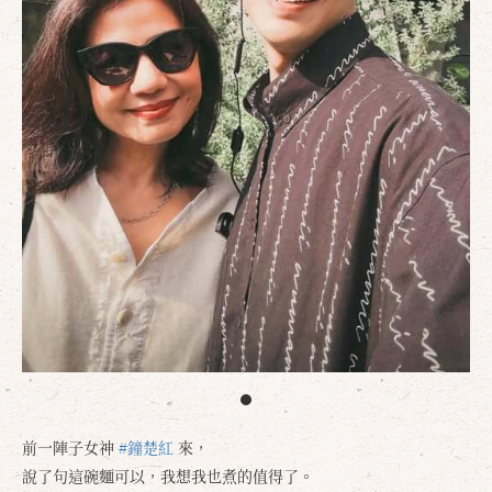
前一陣子女神
#鐘楚紅
來，
說了句這碗麵可以，我想我也煮的值得了。