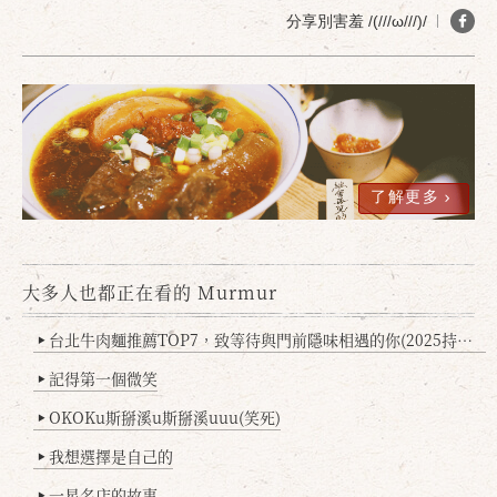
分享別害羞 /(///ω///)/
確定
取消
了解更多
大多人也都正在看的 Murmur
台北牛肉麵推薦TOP7，致等待與門前隱味相遇的你(2025持續更新
▶
記得第一個微笑
▶
OKOKu斯掰溪u斯掰溪uuu(笑死)
▶
我想選擇是自己的
▶
一星名店的故事
▶