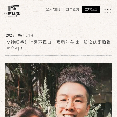
登入/註冊
訂單查詢
立即預定
2025年06月14日
女神鍾楚紅也愛不釋口！醞釀的美味，這家店即將驚
喜亮相！