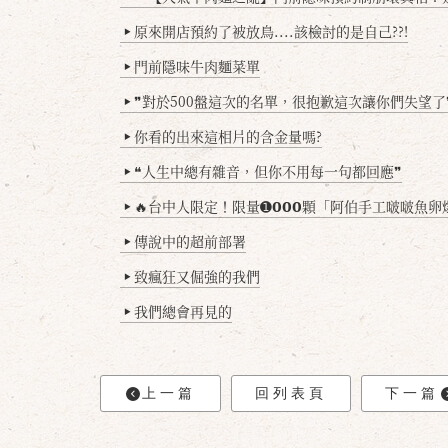
原來開店預約了被放鳥....該檢討的是自己??!
▶
門前隱味牛肉麵菜單
▶
❞對於500盤這次的名單，很抱歉這次讓你們失望了
▶
你看的出來這相片的含金量嗎?
▶
❝人生中總有雜音，但你不用每一句都回應❞
▶
🔥台中人限定！限量➊𝟬𝟬𝟬顆「阿伯手工啵啵魚卵爆擊蛋餃」台北已被搶爆2萬顆，最後
▶
傳說中的超前部署
▶
致瘋狂又倔強的我們
▶
我們總會再見的
▶
上一篇
回列表頁
下一篇