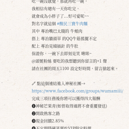
吃一碗沒感覺，那就再吃一碗，
我相信有總有一天你吃完，
就會成為小胖子了...好可愛呢~~
對名字就這個
#酸民三寶牛肉麵
其中 專治嘴巴太賤的 牛頰肉
搭上 專治牆頭草 的QQ牛筋搖擺不定
配上 專治見縫插針 的牛肚
保證你，一碗下去即刻見笑 啾咪~
@頭號粉絲 要吃的我想聽到你留言的+1 聲
請在社團的周五1100 設定好時間，留言搶起來。
🔗 點這個連結進入神秘社團→
https://www.facebook.com/groups/wumamiii/
完成三項任務後你將可以獲得四大報酬
❶神秘芒果青(如曾取得過將不會重覆發送)
❷開啟熟客之路
❸現金回饋2.85%
❹不定期隱藏菜單吃VIP限定料理