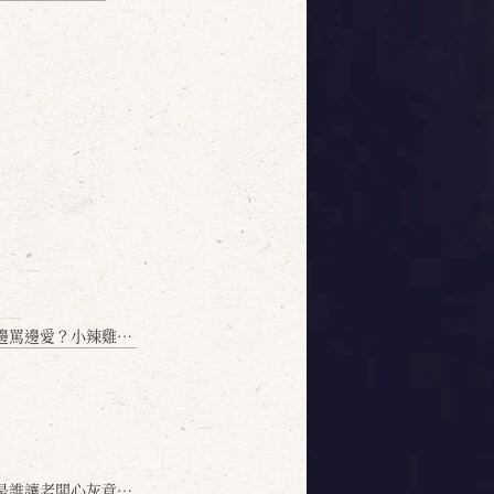
愛？小辣雞揭密！」
讓老闆心灰意冷？」