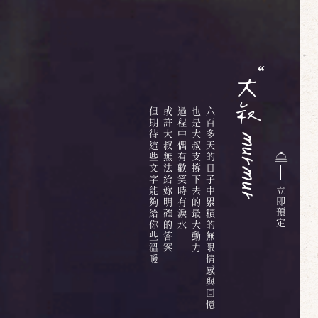
但期待這些文字能夠給你些溫暖
或許大叔無法給妳明確的答案
過程中偶有歡笑時有淚水
也是大叔支撐下去的最大動力
六百多天的日子中累積的無限情感與回憶
立
即
預
定