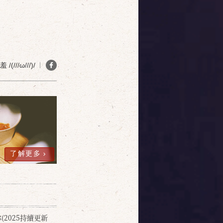
(///ω///)/
了解更多
2025持續更新