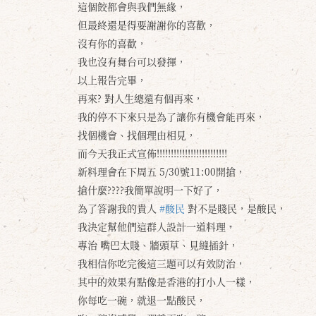
這個餃都會與我們無緣，
但最終還是得要謝謝你的喜歡，
沒有你的喜歡，
我也沒有舞台可以發揮，
以上報告完畢，
再來? 對人生總還有個再來，
我的停不下來只是為了讓你有機會能再來，
找個機會、找個理由相見，
而今天我正式宣佈!!!!!!!!!!!!!!!!!!!!!!!!!
新料理會在下周五 5/30號11:00開搶，
搶什麼????我簡單說明一下好了，
為了答謝我的貴人
#酸民
對不是賤民，是酸民，
我決定幫他們這群人設計一道料理，
專治 嘴巴太賤、牆頭草、見縫插針，
我相信你吃完後這三題可以有效防治，
其中的效果有點像是香港的打小人一樣，
你每吃一碗，就退一點酸民，