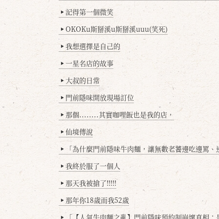
記得第一個微笑
▶
OKOKu斯掰溪u斯掰溪uuu(笑死)
▶
我想選擇是自己的
▶
一星名店的故事
▶
大叔的日常
▶
門前隱味開放現場訂位
▶
那個........其實咖哩飯也是我的店，
▶
仙境傳說
▶
「為什麼門前隱味牛肉麵，讓無數老饕邊吃邊罵、邊罵邊
▶
我終於服了一個人
▶
那天我被搶了!!!!!
▶
那年你18歲而我52歲
▶
「【人氣牛肉麵之亂】門前隱味預約制崩壞真相：是誰
▶