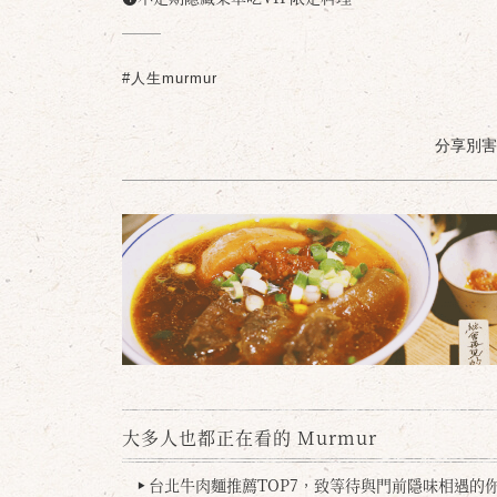
#人生murmur
分享別害羞 /
大多人也都正在看的 Murmur
台北牛肉麵推薦TOP7，致等待與門前隱味相遇的你(
▶