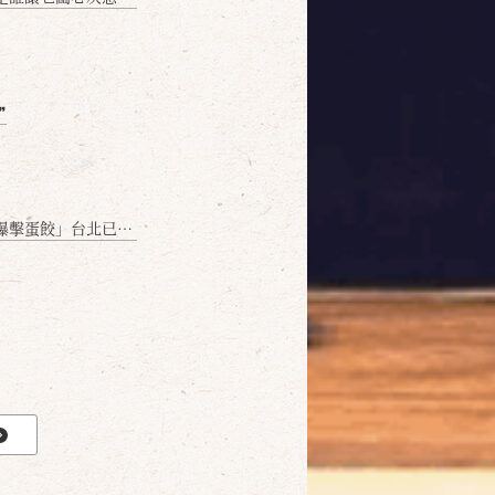
❞
名額門前隱味只留給你！🥟💥