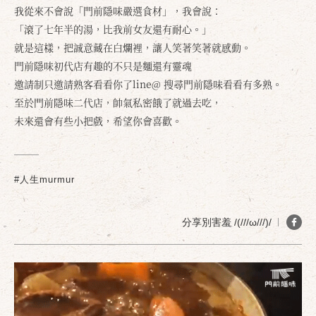
我從來不會說「門前隱味嚴選食材」，我會說：
「滾了七年半的湯，比我前女友還有耐心。」
就是這樣，把誠意藏在白爛裡，讓人笑著笑著就感動。
門前隱味初代店有趣的不只是麵還有靈魂
邀請制只邀請熟客看看你了line@ 搜尋門前隱味看看有多熟。
至於門前隱味二代店，帥氣私密餓了就過去吃，
未來還會有些小把戲，希望你會喜歡。
#人生murmur
分享別害羞 /(///ω///)/
確定
取消