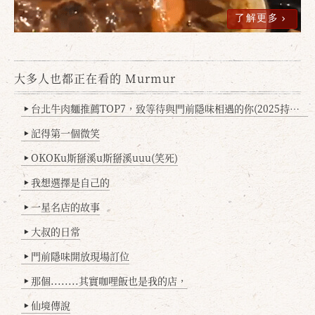
了解更多
大多人也都正在看的 Murmur
台北牛肉麵推薦TOP7，致等待與門前隱味相遇的你(2025持續更新
▶
記得第一個微笑
▶
OKOKu斯掰溪u斯掰溪uuu(笑死)
▶
我想選擇是自己的
▶
一星名店的故事
▶
大叔的日常
▶
門前隱味開放現場訂位
▶
那個........其實咖哩飯也是我的店，
▶
仙境傳說
▶