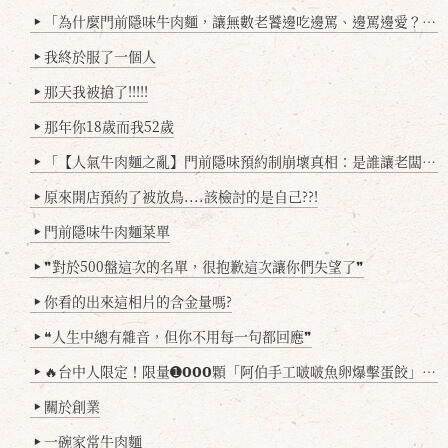
「為什麼門前隱味牛肉麵，讓無數老饕邊吃邊罵、邊罵邊愛？小辣雞揭密！」
▶
我終於服了一個人
▶
那天我被搶了!!!!!
▶
那年你18歲而我52歲
▶
「【人氣牛肉麵之亂】門前隱味預約制崩壞真相：是誰讓老闆心灰意冷？」
▶
原來開店預約了被放鳥....該檢討的是自己??!
▶
門前隱味牛肉麵菜單
▶
❞對於500盤這次的名單，很抱歉這次讓你們失望了❞
▶
你看的出來這相片的含金量嗎?
▶
❝人生中總有雜音，但你不用每一句都回應❞
▶
🔥台中人限定！限量➊𝟬𝟬𝟬顆「阿伯手工啵啵魚卵爆擊蛋餃」台北已被搶爆2萬顆，最後名額門前隱味只留給你！🥟💥
▶
關於創業
▶
一碗家常牛肉麵
▶