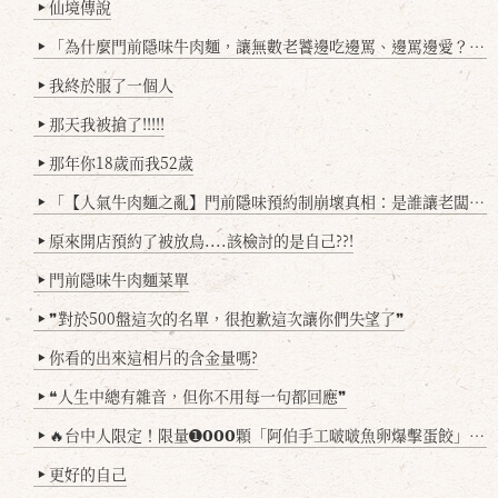
仙境傳說
▶
「為什麼門前隱味牛肉麵，讓無數老饕邊吃邊罵、邊罵邊愛？小辣雞揭密！」
▶
我終於服了一個人
▶
那天我被搶了!!!!!
▶
那年你18歲而我52歲
▶
「【人氣牛肉麵之亂】門前隱味預約制崩壞真相：是誰讓老闆心灰意冷？」
▶
原來開店預約了被放鳥....該檢討的是自己??!
▶
門前隱味牛肉麵菜單
▶
❞對於500盤這次的名單，很抱歉這次讓你們失望了❞
▶
你看的出來這相片的含金量嗎?
▶
❝人生中總有雜音，但你不用每一句都回應❞
▶
🔥台中人限定！限量➊𝟬𝟬𝟬顆「阿伯手工啵啵魚卵爆擊蛋餃」台北已被搶爆2萬顆，最後名額門前隱味只留給你！🥟💥
▶
更好的自己
▶