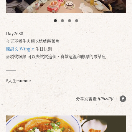
Day2688
今天不煮牛肉麵吃姥姥酸菜魚
陳謙文 Wingle
生日快樂
@頭號粉絲 可以去試試這個，喜歡這溫和醇厚的酸菜魚
#人生murmur
分享別害羞 /(///ω///)/