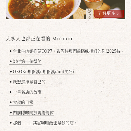
了解更多
大多人也都正在看的 Murmur
台北牛肉麵推薦TOP7，致等待與門前隱味相遇的你(2025持續更新
▶
確定
取消
記得第一個微笑
▶
OKOKu斯掰溪u斯掰溪uuu(笑死)
▶
我想選擇是自己的
▶
一星名店的故事
▶
大叔的日常
▶
門前隱味開放現場訂位
▶
那個........其實咖哩飯也是我的店，
▶