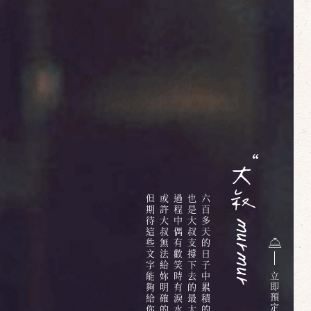
但期待這些文字能夠給你些溫暖
或許大叔無法給妳明確的答案
過程中偶有歡笑時有淚水
也是大叔支撐下去的最大動力
六百多天的日子中累積的無限情感與回憶
立
即
預
定