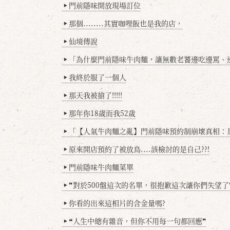
門前隱味開放現場訂位
▶
那個........其實咖哩飯也是我的店，
▶
仙境傳說
▶
「為什麼門前隱味牛肉麵，讓無數老饕邊吃邊罵、邊罵邊
▶
我終於服了一個人
▶
那天我被搶了!!!!!
▶
那年你18歲而我52歲
▶
「【人氣牛肉麵之亂】門前隱味預約制崩壞真相：是誰
▶
原來開店預約了被放鳥....該檢討的是自己??!
▶
門前隱味牛肉麵菜單
▶
❞對於500盤這次的名單，很抱歉這次讓你們失望了
▶
你看的出來這相片的含金量嗎?
▶
❝人生中總有雜音，但你不用每一句都回應❞
▶