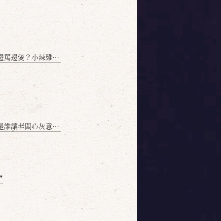
愛？小辣雞揭密！」
讓老闆心灰意冷？」
❞