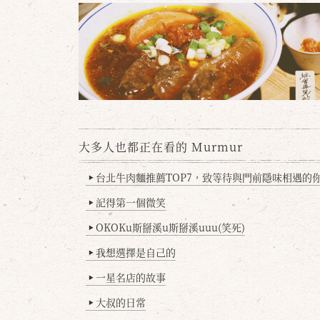
大多人也都正在看的 Murmur
台北牛肉麵推薦TOP7，致等待與門前隱味相遇的你(
▶
記得第一個微笑
▶
OKOKu斯掰溪u斯掰溪uuu(笑死)
▶
我想選擇是自己的
▶
一星名店的故事
▶
大叔的日常
▶