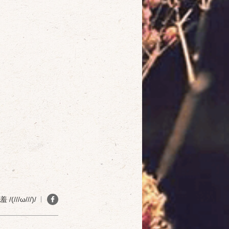
(///ω///)/
確定
取消