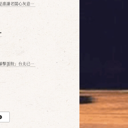
讓老闆心灰意冷？」
❞
名額門前隱味只留給你！🥟💥