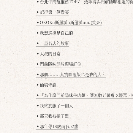
台北牛肉麵推薦TOP7，致等待與門前隱味相遇的你(
▶
記得第一個微笑
▶
OKOKu斯掰溪u斯掰溪uuu(笑死)
▶
我想選擇是自己的
▶
一星名店的故事
▶
大叔的日常
▶
門前隱味開放現場訂位
▶
那個........其實咖哩飯也是我的店，
▶
仙境傳說
▶
「為什麼門前隱味牛肉麵，讓無數老饕邊吃邊罵、邊罵邊
▶
我終於服了一個人
▶
那天我被搶了!!!!!
▶
那年你18歲而我52歲
▶