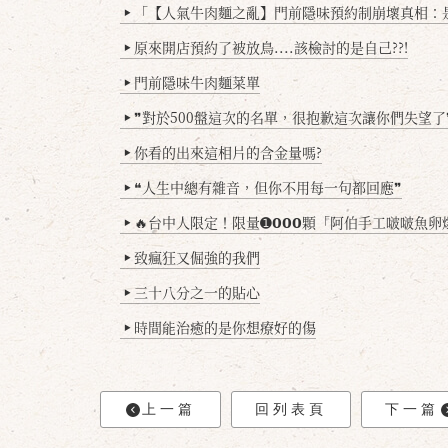
「【人氣牛肉麵之亂】門前隱味預約制崩壞真相：是誰
▶
原來開店預約了被放鳥....該檢討的是自己??!
▶
門前隱味牛肉麵菜單
▶
❞對於500盤這次的名單，很抱歉這次讓你們失望了
▶
你看的出來這相片的含金量嗎?
▶
❝人生中總有雜音，但你不用每一句都回應❞
▶
🔥台中人限定！限量➊𝟬𝟬𝟬顆「阿伯手工啵啵魚卵爆擊蛋餃」台北已被搶爆2萬顆，最後
▶
致瘋狂又倔強的我們
▶
三十八分之一的貼心
▶
時間能治癒的是你想療好的傷
▶
上一篇
回列表頁
下一篇