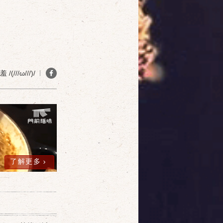
確定
取消
(///ω///)/
了解更多