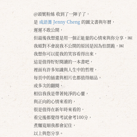
@頭號粉絲 收到了一陣子了，
是
成語蕎 Jenny Cheng
的圖文書與年曆，
遲遲不敢公開，
但最後我想還是用一個正能量的心情來與你分享，￼
我絕對不會說我不公開的原因是因為怕罰跪，￼
我想你可以從我的笑容看得出來，
這是值得好好閱讀的一本書吧，
裡面有許多知識與人生中的哲理，
每頁中的插畫與相片也都值得細品，
或多次的翻閱，
相信我我是帶著純淨的心靈，
與正向的心情來看的，
很是值得在新年時來看的，
看完後都覺得考試會考100分，
煮麵寬細我都會記住，
以上與您分享。