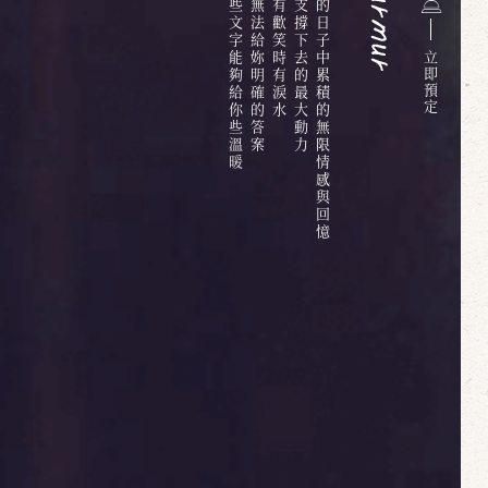
但期待這些文字能夠給你些溫暖
或許大叔無法給妳明確的答案
過程中偶有歡笑時有淚水
也是大叔支撐下去的最大動力
六百多天的日子中累積的無限情感與回憶
立
即
預
定