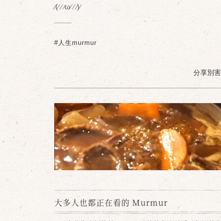
⁄(⁄ ⁄ ⁄ω⁄ ⁄ ⁄)⁄
#人生murmur
分享別害羞 /
大多人也都正在看的 Murmur