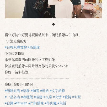
贏也好輸也好覺得賽後就該來一碗門前隱味牛肉麵
ㄟ~還是贏的好`~
#台啤永豐雲豹
#高錦瑋
@@頭號粉絲
希望你喜歡門前隱味的文字與影像
快按讚門前隱味同時設為你的最愛⁄(⁄ ⁄ ⁄ω⁄ ⁄ ⁄)⁄
你好，請多指教
------------------------------------------------------
隱味-原來是回憶啊
#語錄系列
#語錄
#咖哩
#幹話
#文字語錄
#一星名店
#咖哩飯
#暗戀
#文案
#友情
#愛情
#宅配
#台灣
#taiwan
#門前隱味
#牛肉麵
#生活