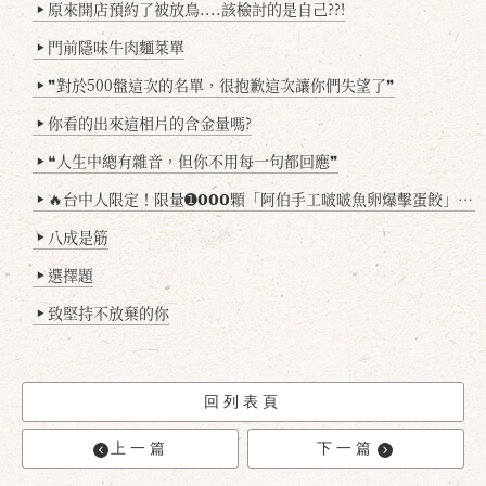
原來開店預約了被放鳥....該檢討的是自己??!
▶
門前隱味牛肉麵菜單
▶
❞對於500盤這次的名單，很抱歉這次讓你們失望了❞
▶
你看的出來這相片的含金量嗎?
▶
❝人生中總有雜音，但你不用每一句都回應❞
▶
🔥台中人限定！限量➊𝟬𝟬𝟬顆「阿伯手工啵啵魚卵爆擊蛋餃」台北已被搶爆2萬顆，最後名額門前隱味只留給你！🥟💥
▶
八成是筋
▶
選擇題
▶
致堅持不放棄的你
▶
回列表頁
上一篇
下一篇