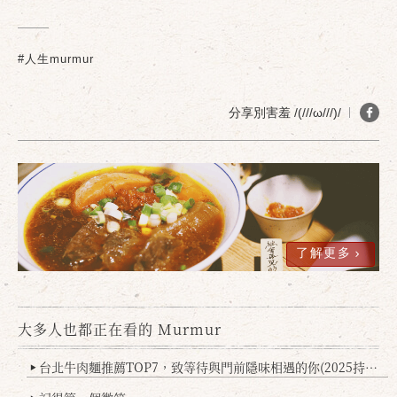
#人生murmur
分享別害羞 /(///ω///)/
了解更多
確定
取消
大多人也都正在看的 Murmur
台北牛肉麵推薦TOP7，致等待與門前隱味相遇的你(2025持續更新
▶