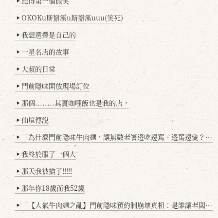
記得第一個微笑
▶
OKOKu斯掰溪u斯掰溪uuu(笑死)
▶
我想選擇是自己的
▶
一星名店的故事
▶
大叔的日常
▶
門前隱味開放現場訂位
▶
那個........其實咖哩飯也是我的店，
▶
仙境傳說
▶
「為什麼門前隱味牛肉麵，讓無數老饕邊吃邊罵、邊罵邊愛？小辣雞揭密！」
▶
我終於服了一個人
▶
那天我被搶了!!!!!
▶
那年你18歲而我52歲
▶
「【人氣牛肉麵之亂】門前隱味預約制崩壞真相：是誰讓老闆心灰意冷？」
▶