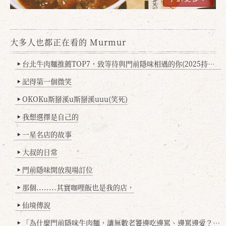
大多人也都正在看的 Murmur
台北牛肉麵推薦TOP7，致等待與門前隱味相遇的你(2025持續更新
▶
記得第一個微笑
▶
OKOKu斯掰溪u斯掰溪uuu(笑死)
▶
我想選擇是自己的
▶
一星名店的故事
▶
大叔的日常
▶
門前隱味開放現場訂位
▶
那個........其實咖哩飯也是我的店，
▶
仙境傳說
▶
「為什麼門前隱味牛肉麵，讓無數老饕邊吃邊罵、邊罵邊愛？小辣雞揭密！」
▶