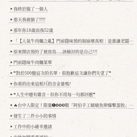
我終於服了一個人
▶
那天我被搶了!!!!!
▶
那年你18歲而我52歲
▶
「【人氣牛肉麵之亂】門前隱味預約制崩壞真相：是誰讓老闆心灰意冷？」
▶
原來開店預約了被放鳥....該檢討的是自己??!
▶
門前隱味牛肉麵菜單
▶
❞對於500盤這次的名單，很抱歉這次讓你們失望了❞
▶
你看的出來這相片的含金量嗎?
▶
❝人生中總有雜音，但你不用每一句都回應❞
▶
🔥台中人限定！限量➊𝟬𝟬𝟬顆「阿伯手工啵啵魚卵爆擊蛋餃」台北已被搶爆2萬顆，最後名額門前隱味只留給你！🥟💥
▶
發生了二件小小的事情
▶
工作中的小確幸邀請
▶