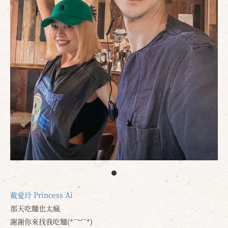
戴愛玲 Princess Ai
那天吃麵也太瘋
謝謝你來找我吃麵(*¯︶¯*)