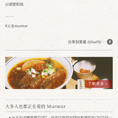
@頭號粉絲
#人生murmur
分享別害羞 /(///ω///)/
了解更多
大多人也都正在看的 Murmur
台北牛肉麵推薦TOP7，致等待與門前隱味相遇的你(2025持續更新
▶