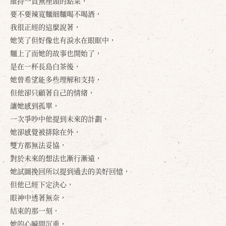
維持一貫無厘頭的點菜，
要不要辣寬麵細麵喝不喝酒，
我很正經的這麼說著，
她笑了但好像也有淚水在眼眶中，
麵上了而她的故事也開始了，
是在一杯長島白茶後，
她曾希望能多些理解和支持，
但他卻只顧著自己的情緒，
讓她感到孤單，
一次爭吵中他提到未來的計劃，
她卻感覺被排除在外，
雙方都無法妥協，
對於未來的想法也漸行漸遠，
她試圖挽回所以提到過去的美好回憶，
但他已經下定決心，
眼神中透著無奈，
結束的那一刻，
她的心瞬間沉重，