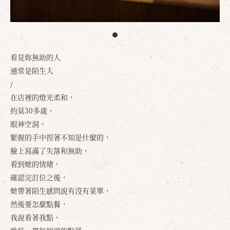
看見妳無助的人
通常是陌生人
/
在店裡的燈光柔和，
約莫30多歲，
眼神空洞，
緊握的手中捏著不知是什麼的，
臉上寫滿了失落和無助，
看到她的情緒，
確認完訂位之後，
她帶著陌生感問說有沒有菜單，
然後要怎麼點餐，
我說看著我點，