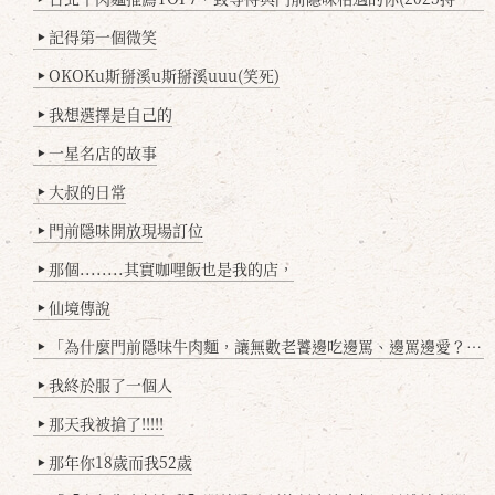
記得第一個微笑
▶
OKOKu斯掰溪u斯掰溪uuu(笑死)
▶
我想選擇是自己的
▶
一星名店的故事
▶
大叔的日常
▶
門前隱味開放現場訂位
▶
那個........其實咖哩飯也是我的店，
▶
仙境傳說
▶
「為什麼門前隱味牛肉麵，讓無數老饕邊吃邊罵、邊罵邊愛？小辣雞揭密！」
▶
我終於服了一個人
▶
那天我被搶了!!!!!
▶
那年你18歲而我52歲
▶