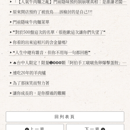
「【人氣牛肉麵之亂】門前隱味預約制崩壞真相：是誰讓老闆心灰意冷？」
▶
原來開店預約了被放鳥....該檢討的是自己??!
▶
門前隱味牛肉麵菜單
▶
❞對於500盤這次的名單，很抱歉這次讓你們失望了❞
▶
你看的出來這相片的含金量嗎?
▶
❝人生中總有雜音，但你不用每一句都回應❞
▶
🔥台中人限定！限量➊𝟬𝟬𝟬顆「阿伯手工啵啵魚卵爆擊蛋餃」台北已被搶爆2萬顆，最後名額門前隱味只留給你！🥟💥
▶
連吃20年的羊肉爐
▶
為了那抹笑而努力著
▶
讓你成長的，是你撐過的難關
▶
回列表頁
上一篇
下一篇