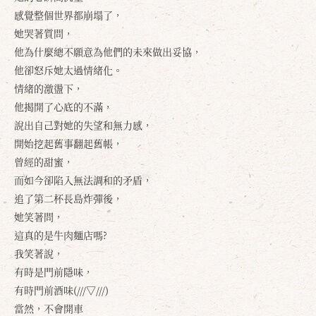
感覺整個世界都崩塌了，
她哭著質問，
他為什麼總不願意為他們的未來做出妥協，
他卻怒斥她太過情緒化。
情緒的激盪下，
他揭開了心底的不滿，
說出自己對她的失望和無力感，
開始挖起舊事翻起舊帳，
曾經的甜蜜，
而如今卻陷入無法調和的矛盾，
追了第二杯長島炸彈後，
她笑著問，
確定
取消
這真的是牛肉麵店嗎?
我笑著說，
有時是門前隱味，
有時門前酒味(///▽///)
當然，不會開車