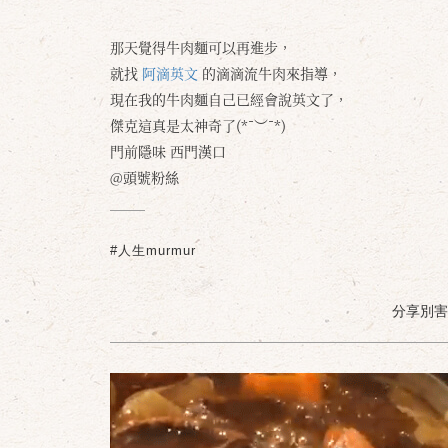
那天覺得牛肉麵可以再進步，
就找
阿滴英文
的滴滴流牛肉來指導，
現在我的牛肉麵自己已經會說英文了，
傑克這真是太神奇了(*¯︶¯*)
門前隱味 西門漢口
@頭號粉絲
#人生murmur
分享別害羞 /