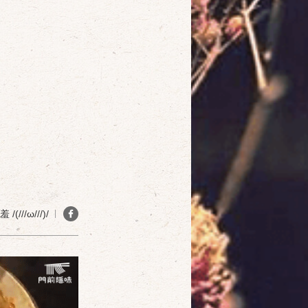
(///ω///)/
確定
取消