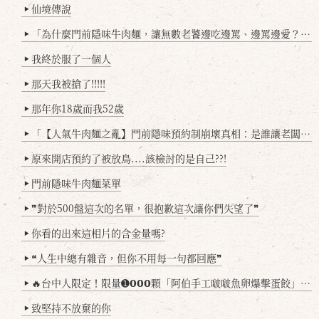
仙境傳說
▶
「為什麼門前隱味牛肉麵，讓無數老饕邊吃邊罵、邊罵邊愛？小辣雞揭密！」
▶
我終於服了一個人
▶
那天我被搶了!!!!!
▶
那年你18歲而我52歲
▶
「【人氣牛肉麵之亂】門前隱味預約制崩壞真相：是誰讓老闆心灰意冷？」
▶
原來開店預約了被放鳥....該檢討的是自己??!
▶
門前隱味牛肉麵菜單
▶
❞對於500盤這次的名單，很抱歉這次讓你們失望了❞
▶
你看的出來這相片的含金量嗎?
▶
❝人生中總有雜音，但你不用每一句都回應❞
▶
🔥台中人限定！限量➊𝟬𝟬𝟬顆「阿伯手工啵啵魚卵爆擊蛋餃」台北已被搶爆2萬顆，最後名額門前隱味只留給你！🥟💥
▶
致堅持不放棄的你
▶