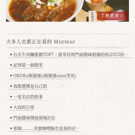
了解更多
大多人也都正在看的 Murmur
台北牛肉麵推薦TOP7，致等待與門前隱味相遇的你(2025持續更新
▶
確定
取消
記得第一個微笑
▶
OKOKu斯掰溪u斯掰溪uuu(笑死)
▶
我想選擇是自己的
▶
一星名店的故事
▶
大叔的日常
▶
門前隱味開放現場訂位
▶
那個........其實咖哩飯也是我的店，
▶