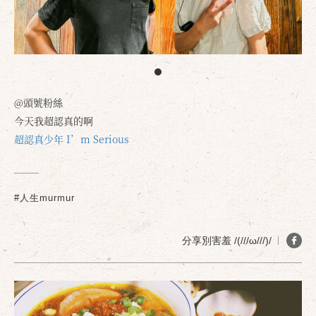
@頭號粉絲
今天我超認真的啊
超認真少年 I’m Serious
#人生murmur
分享別害羞 /(///ω///)/