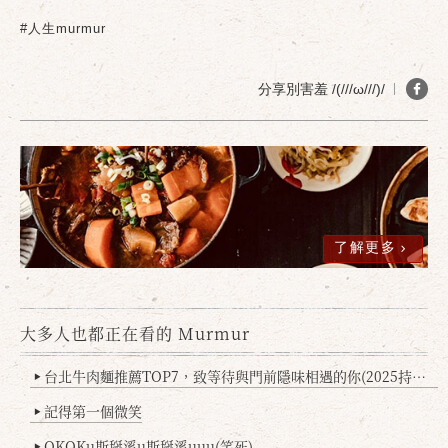
#人生murmur
確定
取消
分享別害羞 /(///ω///)/
了解更多
大多人也都正在看的 Murmur
台北牛肉麵推薦TOP7，致等待與門前隱味相遇的你(2025持續更新
▶
記得第一個微笑
▶
OKOKu斯掰溪u斯掰溪uuu(笑死)
▶