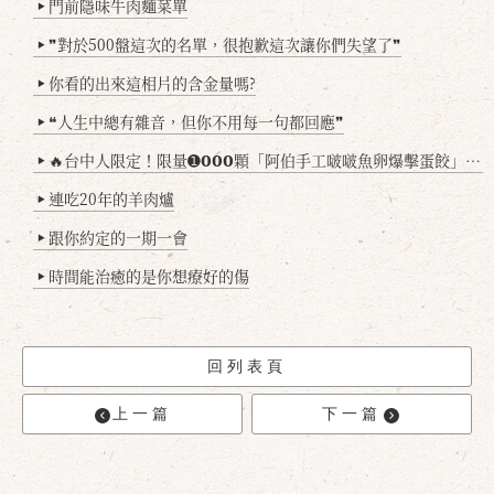
門前隱味牛肉麵菜單
▶
❞對於500盤這次的名單，很抱歉這次讓你們失望了❞
▶
你看的出來這相片的含金量嗎?
▶
❝人生中總有雜音，但你不用每一句都回應❞
▶
🔥台中人限定！限量➊𝟬𝟬𝟬顆「阿伯手工啵啵魚卵爆擊蛋餃」台北已被搶爆2萬顆，最後名額門前隱味只留給你！🥟💥
▶
連吃20年的羊肉爐
▶
跟你約定的一期一會
▶
時間能治癒的是你想療好的傷
▶
回列表頁
上一篇
下一篇