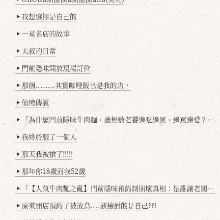
我想選擇是自己的
▶
一星名店的故事
▶
大叔的日常
▶
門前隱味開放現場訂位
▶
那個........其實咖哩飯也是我的店，
▶
仙境傳說
▶
「為什麼門前隱味牛肉麵，讓無數老饕邊吃邊罵、邊罵邊愛？小辣雞揭密！」
▶
我終於服了一個人
▶
那天我被搶了!!!!!
▶
那年你18歲而我52歲
▶
「【人氣牛肉麵之亂】門前隱味預約制崩壞真相：是誰讓老闆心灰意冷？」
▶
原來開店預約了被放鳥....該檢討的是自己??!
▶