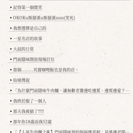
記得第一個微笑
▶
OKOKu斯掰溪u斯掰溪uuu(笑死)
▶
我想選擇是自己的
▶
一星名店的故事
▶
大叔的日常
▶
門前隱味開放現場訂位
▶
那個........其實咖哩飯也是我的店，
▶
仙境傳說
▶
「為什麼門前隱味牛肉麵，讓無數老饕邊吃邊罵、邊罵邊愛？小辣雞揭密！」
▶
我終於服了一個人
▶
那天我被搶了!!!!!
▶
那年你18歲而我52歲
▶
「【人氣牛肉麵之亂】門前隱味預約制崩壞真相：是誰讓老闆心灰意冷？」
▶