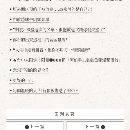
原來開店預約了被放鳥....該檢討的是自己??!
▶
門前隱味牛肉麵菜單
▶
❞對於500盤這次的名單，很抱歉這次讓你們失望了❞
▶
你看的出來這相片的含金量嗎?
▶
❝人生中總有雜音，但你不用每一句都回應❞
▶
🔥台中人限定！限量➊𝟬𝟬𝟬顆「阿伯手工啵啵魚卵爆擊蛋餃」台北已被搶爆2萬顆，最後名額門前隱味只留給你！🥟💥
▶
意想不到的跨界合作
▶
更好的自己
▶
每個溫暖的人 都有顆被傷透了的心。
▶
回列表頁
上一篇
下一篇