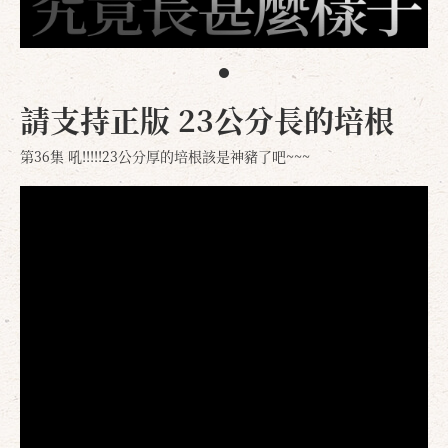
請支持正版 23公分長的培根
第36集 吼!!!!!23公分厚的培根該是神豬了吧~~~