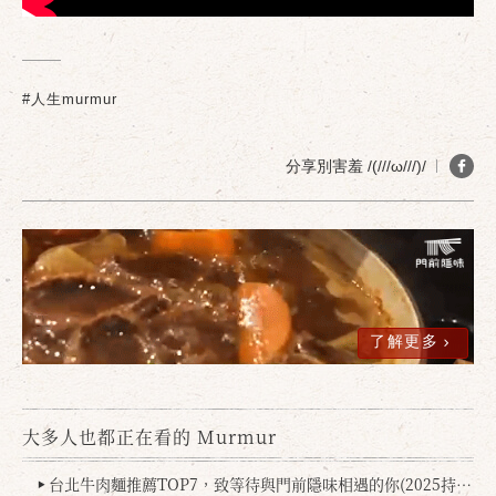
#人生murmur
分享別害羞 /(///ω///)/
了解更多
大多人也都正在看的 Murmur
台北牛肉麵推薦TOP7，致等待與門前隱味相遇的你(2025持續更新
▶