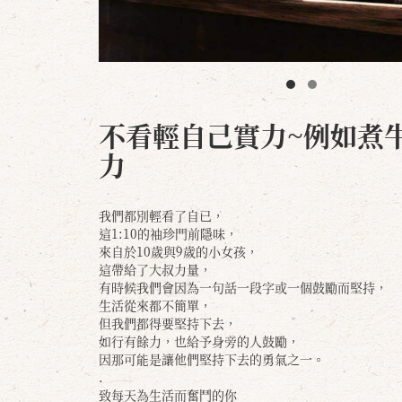
不看輕自己實力~例如煮
力
我們都別輕看了自已，
這1:10的袖珍門前隱味，
來自於10歲與9歲的小女孩，
這帶給了大叔力量，
有時候我們會因為一句話一段字或一個鼓勵而堅持，
生活從來都不簡單，
但我們都得要堅持下去，
如行有餘力，也給予身旁的人鼓勵，
因那可能是讓他們堅持下去的勇氣之一。
.
致每天為生活而奮鬥的你