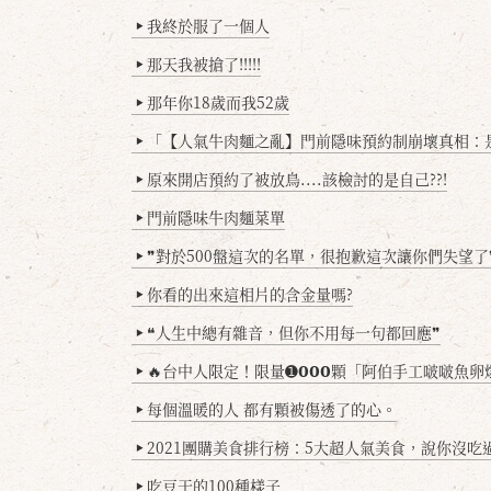
我終於服了一個人
▶
那天我被搶了!!!!!
▶
那年你18歲而我52歲
▶
「【人氣牛肉麵之亂】門前隱味預約制崩壞真相：是誰
▶
原來開店預約了被放鳥....該檢討的是自己??!
▶
門前隱味牛肉麵菜單
▶
❞對於500盤這次的名單，很抱歉這次讓你們失望了
▶
你看的出來這相片的含金量嗎?
▶
❝人生中總有雜音，但你不用每一句都回應❞
▶
🔥台中人限定！限量➊𝟬𝟬𝟬顆「阿伯手工啵啵魚卵爆擊蛋餃」台北已被搶爆2萬顆，最後
▶
每個溫暖的人 都有顆被傷透了的心。
▶
2021團購美食排行榜：5大超人氣美食，說你沒吃
▶
吃豆干的100種樣子
▶