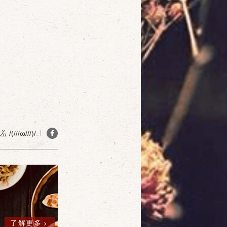
(///ω///)/
確定
取消
了解更多