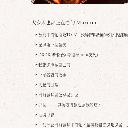
大多人也都正在看的 Murmur
台北牛肉麵推薦TOP7，致等待與門前隱味相遇的你(
▶
記得第一個微笑
▶
OKOKu斯掰溪u斯掰溪uuu(笑死)
▶
我想選擇是自己的
▶
一星名店的故事
▶
大叔的日常
▶
門前隱味開放現場訂位
▶
那個........其實咖哩飯也是我的店，
▶
仙境傳說
▶
「為什麼門前隱味牛肉麵，讓無數老饕邊吃邊罵、邊罵邊
▶