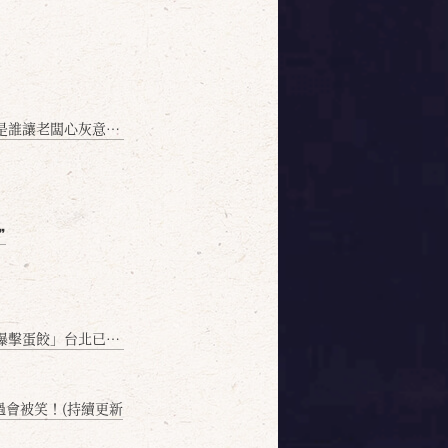
讓老闆心灰意冷？」
❞
名額門前隱味只留給你！🥟💥
過會被笑！(持續更新