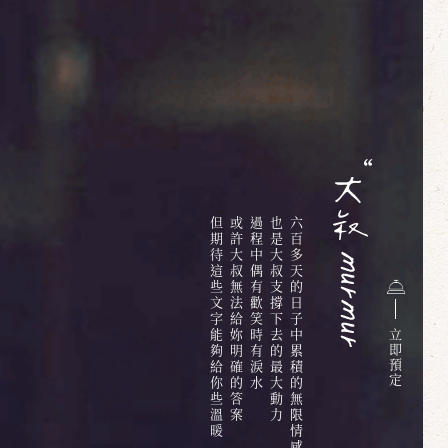
但期待這些文字能夠給你些溫暖
或許大叔無法給妳明確的答案
過程中偶有歡笑時有淚水
也是大叔支撐下去的最大動力
六百多天的日子中累積的無限情感與回憶
立
即
預
定