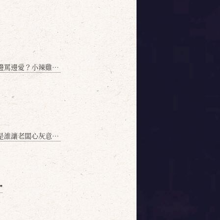
愛？小辣雞揭密！」
讓老闆心灰意冷？」
❞