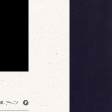
(///ω///)/