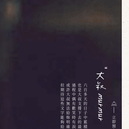
但期待這些文字能夠給你些溫暖
或許大叔無法給妳明確的答案
過程中偶有歡笑時有淚水
也是大叔支撐下去的最大動力
六百多天的日子中累積的無限情感與回憶
立
即
預