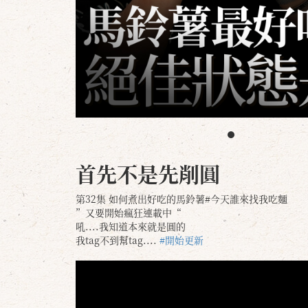
首先不是先削圓
第32集 如何煮出好吃的馬鈴薯#今天誰來找我吃麵
”又要開始瘋狂連載中“
吼....我知道本來就是圓的
我tag不到幫tag....
#開始更新