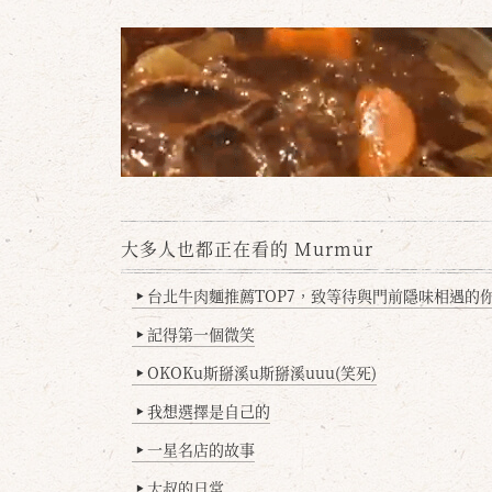
大多人也都正在看的 Murmur
台北牛肉麵推薦TOP7，致等待與門前隱味相遇的你(
▶
記得第一個微笑
▶
OKOKu斯掰溪u斯掰溪uuu(笑死)
▶
我想選擇是自己的
▶
一星名店的故事
▶
大叔的日常
▶