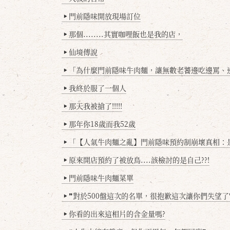
門前隱味開放現場訂位
▶
那個........其實咖哩飯也是我的店，
▶
仙境傳說
▶
「為什麼門前隱味牛肉麵，讓無數老饕邊吃邊罵、邊罵邊
▶
我終於服了一個人
▶
那天我被搶了!!!!!
▶
那年你18歲而我52歲
▶
「【人氣牛肉麵之亂】門前隱味預約制崩壞真相：是誰
▶
原來開店預約了被放鳥....該檢討的是自己??!
▶
門前隱味牛肉麵菜單
▶
❞對於500盤這次的名單，很抱歉這次讓你們失望了
▶
你看的出來這相片的含金量嗎?
▶