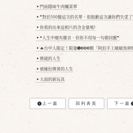
門前隱味牛肉麵菜單
▶
❞對於500盤這次的名單，很抱歉這次讓你們失望了
▶
你看的出來這相片的含金量嗎?
▶
❝人生中總有雜音，但你不用每一句都回應❞
▶
🔥台中人限定！限量➊𝟬𝟬𝟬顆「阿伯手工啵啵魚卵爆擊蛋餃」台北已被搶爆2萬顆，最後
▶
將就的人生
▶
被緣份綁著的人生
▶
大叔的新玩具
▶
上一篇
回列表頁
下一篇