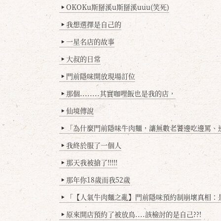
OKOKu斯掰溪u斯掰溪uuu(笑死)
▶
我想選擇是自己的
▶
一星名店的故事
▶
大叔的日常
▶
門前隱味開放現場訂位
▶
那個........其實咖哩飯也是我的店，
▶
仙境傳說
▶
「為什麼門前隱味牛肉麵，讓無數老饕邊吃邊罵、邊罵邊
▶
我終於服了一個人
▶
那天我被搶了!!!!!
▶
那年你18歲而我52歲
▶
「【人氣牛肉麵之亂】門前隱味預約制崩壞真相：是誰
▶
原來開店預約了被放鳥....該檢討的是自己??!
▶