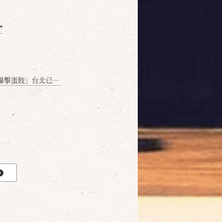
❞
名額門前隱味只留給你！🥟💥