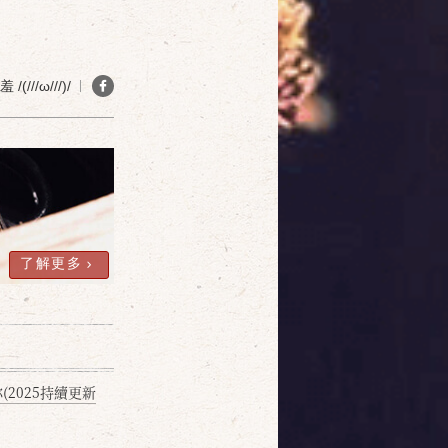
確定
取消
(///ω///)/
了解更多
2025持續更新