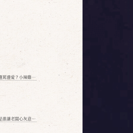
愛？小辣雞揭密！」
讓老闆心灰意冷？」