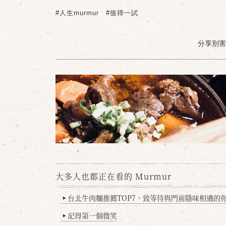
#人生murmur
#值得一試
分享別害羞 /
大多人也都正在看的 Murmur
台北牛肉麵推薦TOP7，致等待與門前隱味相遇的你(
▶
記得第一個微笑
▶