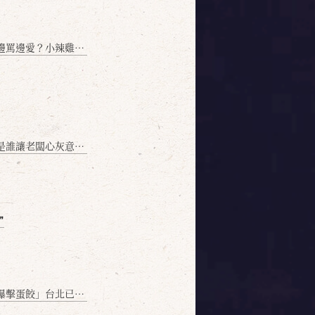
愛？小辣雞揭密！」
讓老闆心灰意冷？」
❞
名額門前隱味只留給你！🥟💥