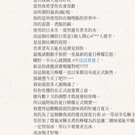
當然我希望你也會喜歡，
而所謂的最高(瘋)規，
指的是所使用的在咖哩飯的世界中，
用的瓷器、煮飯的鍋，
使用的日本米，當然還有煮米的水，
而這個社團的日常是1個人開心4***人落空，
是這個社團的寫照，
也希望有天能在這裡見到你，
最後請動動手指把一星最新的夏日檸檬訂起，
剛好一不小心就開啟
#外送試營運了
，
新品你就應該要喝爆對吧??!!!!
而這個夏日檸檬一直以來都沒有說正式販售，
那就選今天了吧!!!~~~
我知道很多人都喝過了，
但你也懂的在正式說要賣之前，
總有數十次的調整才敢說要給你喝，
所以最終版的夏日檸檬正式開賣~~
我覺得這酸酸甜甜的滋味真的好適合夏天，
馬的為了這個糖我真的還直接從台南 @一等涼冬瓜糖 
至於加了微量冰糖去煮的檸檬為的是讓二種味道能平順
一定得加冰，所以不要要求去冰，
冰冰喝才好喝，