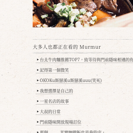
大多人也都正在看的 Murmur
台北牛肉麵推薦TOP7，致等待與門前隱味相遇的你(
▶
記得第一個微笑
▶
OKOKu斯掰溪u斯掰溪uuu(笑死)
▶
我想選擇是自己的
▶
一星名店的故事
▶
大叔的日常
▶
門前隱味開放現場訂位
▶
那個........其實咖哩飯也是我的店，
▶