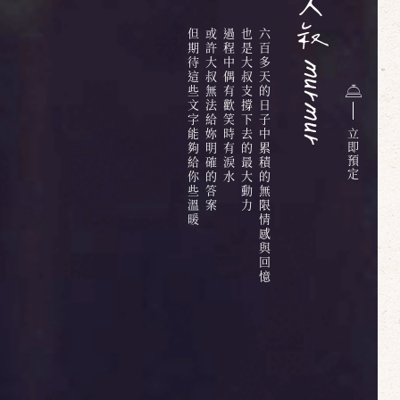
但期待這些文字能夠給你些溫暖
或許大叔無法給妳明確的答案
過程中偶有歡笑時有淚水
也是大叔支撐下去的最大動力
六百多天的日子中累積的無限情感與回憶
立
即
預
定