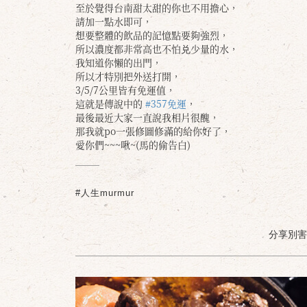
至於覺得台南甜太甜的你也不用擔心，
請加一點水即可，
想要整體的飲品的記憶點要夠強烈，
所以濃度都非常高也不怕兑少量的水，
我知道你懶的出門，
所以才特別把外送打開，
3/5/7公里皆有免運值，
這就是傳說中的
#357免運
，
最後最近大家一直說我相片很醜，
那我就po一張修圖修滿的給你好了，
愛你們~~~啾~(馬的偷告白)
#人生murmur
分享別害羞 /