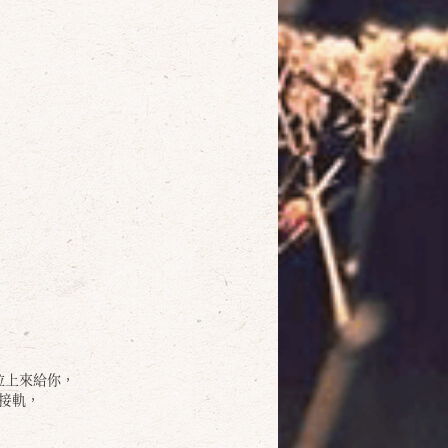
拉上來給你，
接軌，