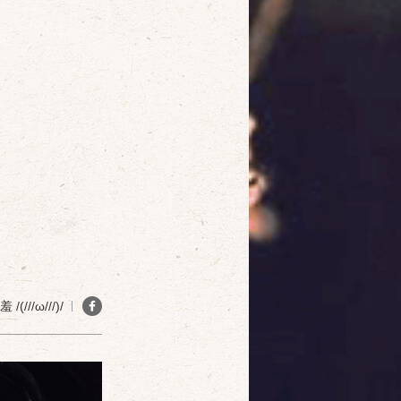
確定
取消
(///ω///)/