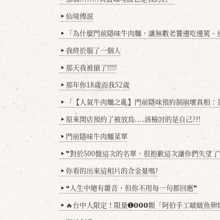
仙境傳說
▶
「為什麼門前隱味牛肉麵，讓無數老饕邊吃邊罵、邊罵邊
▶
我終於服了一個人
▶
那天我被搶了!!!!!
▶
那年你18歲而我52歲
▶
「【人氣牛肉麵之亂】門前隱味預約制崩壞真相：是誰
▶
原來開店預約了被放鳥....該檢討的是自己??!
▶
門前隱味牛肉麵菜單
▶
❞對於500盤這次的名單，很抱歉這次讓你們失望了
▶
你看的出來這相片的含金量嗎?
▶
❝人生中總有雜音，但你不用每一句都回應❞
▶
🔥台中人限定！限量➊𝟬𝟬𝟬顆「阿伯手工啵啵魚卵爆擊蛋餃」台北已被搶爆2萬顆，最後
▶