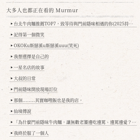
大多人也都正在看的 Murmur
台北牛肉麵推薦TOP7，致等待與門前隱味相遇的你(2025持續更新
▶
記得第一個微笑
▶
OKOKu斯掰溪u斯掰溪uuu(笑死)
▶
我想選擇是自己的
▶
一星名店的故事
▶
大叔的日常
▶
門前隱味開放現場訂位
▶
那個........其實咖哩飯也是我的店，
▶
仙境傳說
▶
「為什麼門前隱味牛肉麵，讓無數老饕邊吃邊罵、邊罵邊愛？小辣雞揭密！」
▶
我終於服了一個人
▶