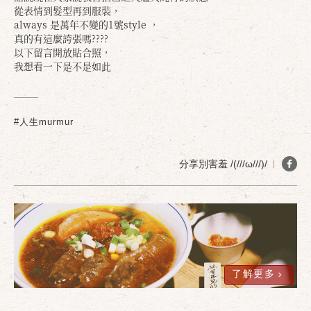
從表情到髮型再到服裝，
always 是萬年不變的1號style ，
真的有這麼誇張嗎????
以下留言開放貼合照，
我想看一下是不是如此
#人生murmur
分享別害羞 /(///ω///)/
確定
取消
了解更多