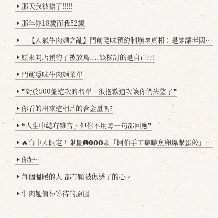
那天我被搶了!!!!!
▶
那年你18歲而我52歲
▶
「【人氣牛肉麵之亂】門前隱味預約制崩壞真相：是誰讓老闆心灰意冷？」
▶
原來開店預約了被放鳥....該檢討的是自己??!
▶
門前隱味牛肉麵菜單
▶
❞對於500盤這次的名單，很抱歉這次讓你們失望了❞
▶
你看的出來這相片的含金量嗎?
▶
❝人生中總有雜音，但你不用每一句都回應❞
▶
🔥台中人限定！限量➊𝟬𝟬𝟬顆「阿伯手工啵啵魚卵爆擊蛋餃」台北已被搶爆2萬顆，最後名額門前隱味只留給你！🥟💥
▶
你好~
▶
每個溫暖的人 都有顆被傷透了的心。
▶
牛肉麵值得等待的原因
▶