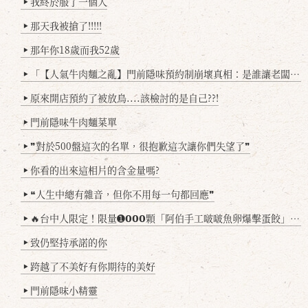
我終於服了一個人
▶
那天我被搶了!!!!!
▶
那年你18歲而我52歲
▶
「【人氣牛肉麵之亂】門前隱味預約制崩壞真相：是誰讓老闆心灰意冷？」
▶
原來開店預約了被放鳥....該檢討的是自己??!
▶
門前隱味牛肉麵菜單
▶
❞對於500盤這次的名單，很抱歉這次讓你們失望了❞
▶
你看的出來這相片的含金量嗎?
▶
❝人生中總有雜音，但你不用每一句都回應❞
▶
🔥台中人限定！限量➊𝟬𝟬𝟬顆「阿伯手工啵啵魚卵爆擊蛋餃」台北已被搶爆2萬顆，最後名額門前隱味只留給你！🥟💥
▶
致仍堅持承諾的你
▶
跨越了不美好有你期待的美好
▶
門前隱味小精靈
▶