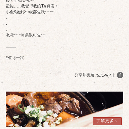
接著全場笑死~~
最後.....我覺得我的TA真廣，
小至8歲到80歲都愛我~~~~
.
.
.
啾咪~~~阿桑很可愛~~
確定
取消
#值得一試
分享別害羞 /(///ω///)/
了解更多