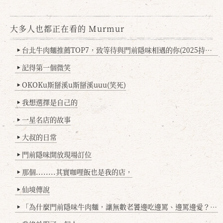
大多人也都正在看的 Murmur
台北牛肉麵推薦TOP7，致等待與門前隱味相遇的你(2025持續更新
▶
記得第一個微笑
▶
OKOKu斯掰溪u斯掰溪uuu(笑死)
▶
我想選擇是自己的
▶
一星名店的故事
▶
大叔的日常
▶
門前隱味開放現場訂位
▶
那個........其實咖哩飯也是我的店，
▶
仙境傳說
▶
「為什麼門前隱味牛肉麵，讓無數老饕邊吃邊罵、邊罵邊愛？小辣雞揭密！」
▶