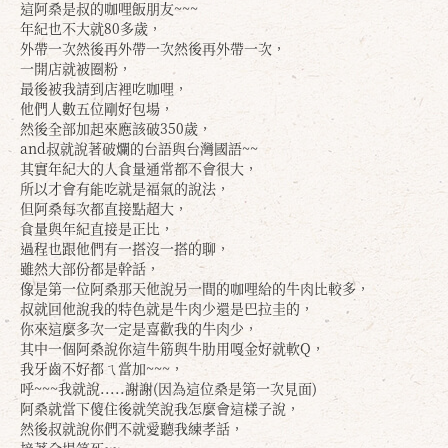
這阿桑是叔的咖哩飯朋友~~~
年紀也不大就80多歲，
外帶一次然後再外帶一次然後再外帶一次，
一開店就被圈粉，
最後被我請到店裡吃咖哩，
他們人數五位剛好包場，
然後全部加起來應該破350歲，
and叔就說著破爛的台語與台灣國語~~
其實年紀大的人食量通常都不會很大，
所以才會有能吃就是福氣的說法，
但阿桑每次都直接點超大，
食量與年紀直接是正比，
過程也跟他們有一搭沒一搭的聊，
雖然大部份都是幹話，
像是第一位阿桑那天他說另一間的咖哩給的牛肉比較多，
叔就回他說我的特色就是牛肉少還是巴拉圭的，
你來這麼多次一定是喜歡我的牛肉少，
其中一個阿桑說你這牛筋與牛肋用嘎金好就軟Q，
我牙齒不好都ㄟ當加~~~，
呼~~~我就說.....謝謝(因為這位桑是第一次見面)
阿桑就當下傻住後就笑說我怎麼會這樣子說，
然後叔就說你們不就愛聽我練孝話，