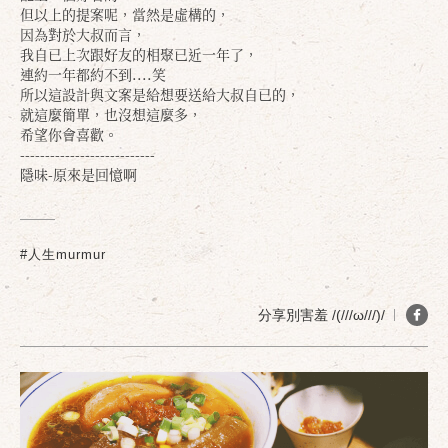
但以上的提案呢，當然是虛構的，
因為對於大叔而言，
我自已上次跟好友的相聚已近一年了，
連約一年都約不到....笑
所以這設計與文案是給想要送給大叔自已的，
就這麼簡單，也沒想這麼多，
希望你會喜歡。
---------------------------
隱味-原來是回憶啊
確定
取消
#人生murmur
分享別害羞 /(///ω///)/