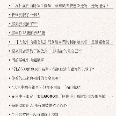
「為什麼門前隱味牛肉麵，讓無數老饕邊吃邊罵、邊罵邊愛？小辣雞揭密！」
▶
我終於服了一個人
▶
那天我被搶了!!!!!
▶
那年你18歲而我52歲
▶
「【人氣牛肉麵之亂】門前隱味預約制崩壞真相：是誰讓老闆心灰意冷？」
▶
原來開店預約了被放鳥....該檢討的是自己??!
▶
門前隱味牛肉麵菜單
▶
❞對於500盤這次的名單，很抱歉這次讓你們失望了❞
▶
你看的出來這相片的含金量嗎?
▶
❝人生中總有雜音，但你不用每一句都回應❞
▶
🔥台中人限定！限量➊𝟬𝟬𝟬顆「阿伯手工啵啵魚卵爆擊蛋餃」台北已被搶爆2萬顆，最後名額門前隱味只留給你！🥟💥
▶
每個溫暖的人 都有顆被傷透了的心。
▶
今日起暫停一段時間線上預訂
▶