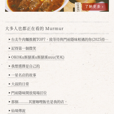
了解更多
大多人也都正在看的 Murmur
台北牛肉麵推薦TOP7，致等待與門前隱味相遇的你(2025持續更新
▶
記得第一個微笑
▶
OKOKu斯掰溪u斯掰溪uuu(笑死)
▶
我想選擇是自己的
▶
一星名店的故事
▶
大叔的日常
▶
門前隱味開放現場訂位
▶
那個........其實咖哩飯也是我的店，
▶
仙境傳說
▶