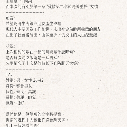
主題是 "牛肉鍋
而本次的有別於第一章 "愛情第二章節將著重於 "友情
---------------------------
前言:
希望能將牛肉鍋與朋友產生連結
現代人主要因為工作忙錄，未出社會前時所熟悉的朋友
在出了社會後淡出，由多至少，仍交往的人由深至淺
---------------------------
狀況:
上次相約的聚在一起的時間是什麼時候?
是否每次約吃飯總是一延再延?
久到都忘了上次是何時卸下心防聊天大笑?
---------------------------
TA:
姓別: 男、女性 26-42
身份: 都會男女
個性: 善良、真誠
長相: 美麗、帥氣
氣質: 很好
---------------------------
當然這是一個簡短的文字版提案，
提案的過程中大叔也許還會跳支舞。
配上一個好看的PPT，