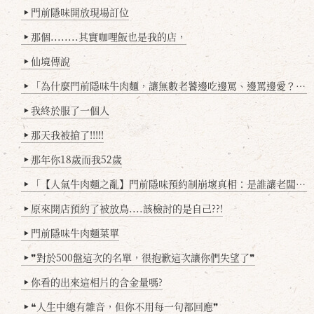
門前隱味開放現場訂位
▶
那個........其實咖哩飯也是我的店，
▶
仙境傳說
▶
「為什麼門前隱味牛肉麵，讓無數老饕邊吃邊罵、邊罵邊愛？小辣雞揭密！」
▶
我終於服了一個人
▶
那天我被搶了!!!!!
▶
那年你18歲而我52歲
▶
「【人氣牛肉麵之亂】門前隱味預約制崩壞真相：是誰讓老闆心灰意冷？」
▶
原來開店預約了被放鳥....該檢討的是自己??!
▶
門前隱味牛肉麵菜單
▶
❞對於500盤這次的名單，很抱歉這次讓你們失望了❞
▶
你看的出來這相片的含金量嗎?
▶
❝人生中總有雜音，但你不用每一句都回應❞
▶