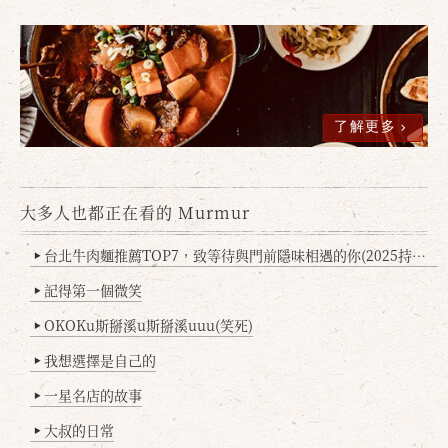
了解更多
大多人也都正在看的 Murmur
台北牛肉麵推薦TOP7，致等待與門前隱味相遇的你(2025持續更新
▶
記得第一個微笑
▶
OKOKu斯掰溪u斯掰溪uuu(笑死)
▶
我想選擇是自己的
▶
一星名店的故事
▶
大叔的日常
▶