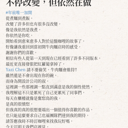
不停改變，但依然在做
#年前唯一加開
從煮麵到煮飯，
改變了許多但也有很多沒改變，
像是我依然是我煮，
你依然是你吃，
開始看到愈來愈多人對於這盤咖哩的故事了，
好像讓我重回到當初開牛肉麵店時的感受，
謝謝你們的喜歡，
相信有些人從第一天到現在已經看到了許多不同版本，
最近更直接發狠把紅蘿蔔拿掉了，
Yazi Chen
請不要偷笑，牛肉麵會維持!!
雖然還是不會出現在你的碗，
而身為開設計公司的叔，
這裡調一些那裡調一點直到滿意是我的個性使然，
我理解這不只是累死了自己更累死了同事們，
每天在櫃檯就像是奮怒鳥的我，
是真的很憤怒，
但我真的真的很想要端出一個值得你喜歡的作品，
也只能這麼要求自己也逼團隊們達到我的期待，
請答應我時不時訂咖哩來找我玩好嗎，
今天訂明天我們店裡見，