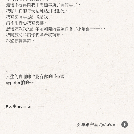
最後不要再問我牛肉麵年前加開的事了，
我咖哩真的每天貼班貼到很想死，
我有請同事提計畫給我了，
請不用擔心我有安排，
然後這次我預計年前加開內容還包含了小驚喜******，
我開放時也請你們等著收簡訊，
希望你會喜歡。
.
.
.
.
確定
取消
.
人生的咖哩味也能有你的like嗎
@peter拍的~~
#人生murmur
分享別害羞 /(///ω///)/