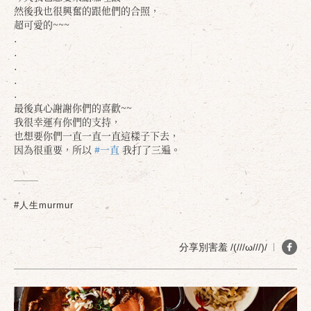
然後我也很興奮的跟他們的合照，
超可愛的~~~
.
.
.
.
.
最後真心謝謝你們的喜歡~~
我很幸運有你們的支持，
也想要你們一直一直一直這樣子下去，
確定
取消
因為很重要，所以
#一直
我打了三遍。
#人生murmur
分享別害羞 /(///ω///)/