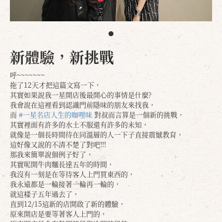
新體驗，新挑戰
呼~~~~~~~
拖了12天才把這篇文寫一下，
其實如果說我一星開店後最開心的事情是什麼?
我會說在這裡看到認識門前隱味的朋友來找我，
而
#一星名店人生的咖哩味
對叔而言算是一個新的挑戰，
其實裡面有許多的水土不服還有許多的未知，
就像是一個長時間待在同溫層的人一下子直接震憾教育，
這好像又說的不清不楚了對吧!!!
那我來簡單說個例子好了，
其實呢開牛肉麵長達五年的時間，
我沒有一刻是在等待客人上門買東西的，
我永遠都是一輪接著一輪再一輪的，
就這樣子五年過去了，
直到12/15這新的店開啟了新的體驗，
原來開店是要等著客人上門的，