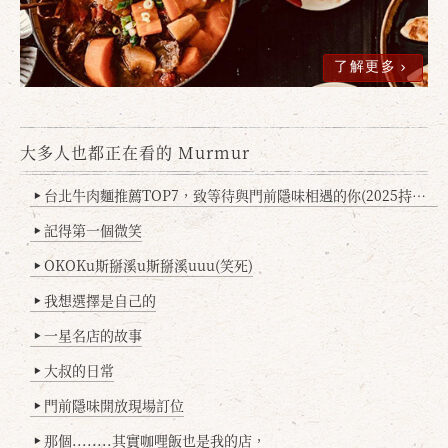
了解更多
大多人也都正在看的 Murmur
台北牛肉麵推薦TOP7，致等待與門前隱味相遇的你(2025持續更新
▶
記得第一個微笑
▶
OKOKu斯掰溪u斯掰溪uuu(笑死)
▶
我想選擇是自己的
▶
一星名店的故事
▶
大叔的日常
▶
門前隱味開放現場訂位
▶
那個........其實咖哩飯也是我的店，
▶