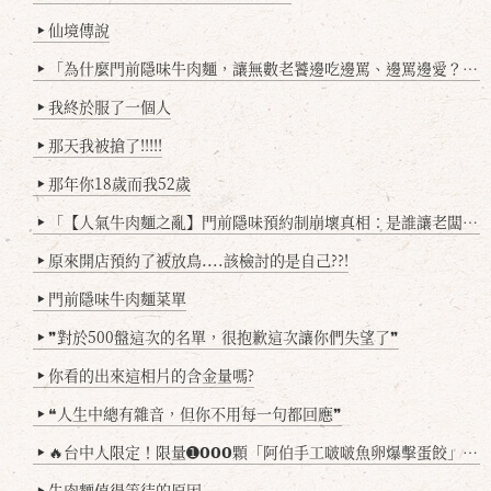
仙境傳說
▶
「為什麼門前隱味牛肉麵，讓無數老饕邊吃邊罵、邊罵邊愛？小辣雞揭密！」
▶
我終於服了一個人
▶
那天我被搶了!!!!!
▶
那年你18歲而我52歲
▶
「【人氣牛肉麵之亂】門前隱味預約制崩壞真相：是誰讓老闆心灰意冷？」
▶
原來開店預約了被放鳥....該檢討的是自己??!
▶
門前隱味牛肉麵菜單
▶
❞對於500盤這次的名單，很抱歉這次讓你們失望了❞
▶
你看的出來這相片的含金量嗎?
▶
❝人生中總有雜音，但你不用每一句都回應❞
▶
🔥台中人限定！限量➊𝟬𝟬𝟬顆「阿伯手工啵啵魚卵爆擊蛋餃」台北已被搶爆2萬顆，最後名額門前隱味只留給你！🥟💥
▶
牛肉麵值得等待的原因
▶