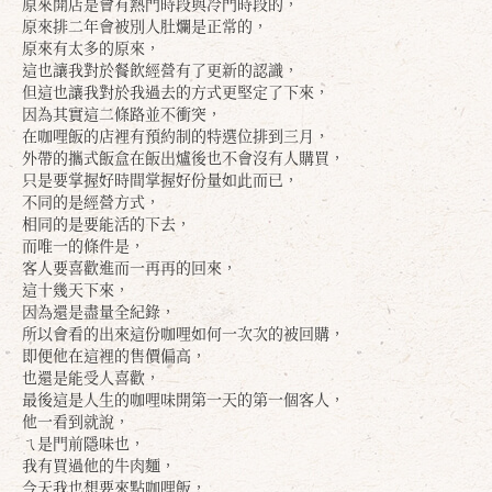
原來開店是會有熱門時段與冷門時段的，
原來排二年會被別人肚爛是正常的，
原來有太多的原來，
這也讓我對於餐飲經營有了更新的認識，
但這也讓我對於我過去的方式更堅定了下來，
因為其實這二條路並不衝突，
在咖哩飯的店裡有預約制的特選位排到三月，
外帶的攜式飯盒在飯出爐後也不會沒有人購買，
只是要掌握好時間掌握好份量如此而已，
不同的是經營方式，
相同的是要能活的下去，
而唯一的條件是，
客人要喜歡進而一再再的回來，
這十幾天下來，
因為還是盡量全紀錄，
所以會看的出來這份咖哩如何一次次的被回購，
即便他在這裡的售價偏高，
也還是能受人喜歡，
最後這是人生的咖哩味開第一天的第一個客人，
他一看到就說，
ㄟ是門前隱味也，
我有買過他的牛肉麵，
今天我也想要來點咖哩飯，