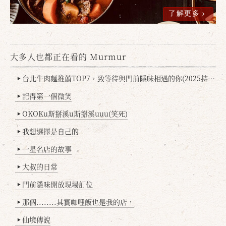
了解更多
大多人也都正在看的 Murmur
台北牛肉麵推薦TOP7，致等待與門前隱味相遇的你(2025持續更新
▶
記得第一個微笑
▶
OKOKu斯掰溪u斯掰溪uuu(笑死)
▶
我想選擇是自己的
▶
一星名店的故事
▶
大叔的日常
▶
門前隱味開放現場訂位
▶
那個........其實咖哩飯也是我的店，
▶
仙境傳說
▶