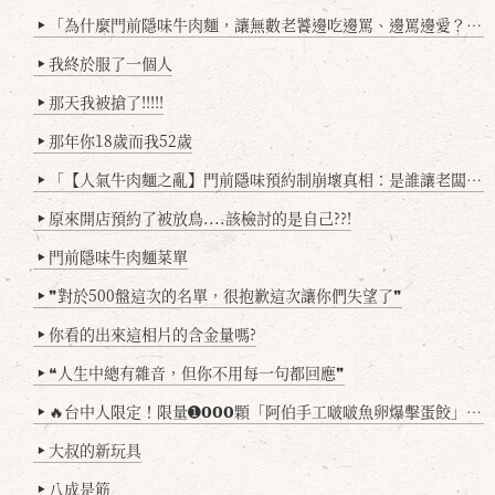
「為什麼門前隱味牛肉麵，讓無數老饕邊吃邊罵、邊罵邊愛？小辣雞揭密！」
▶
我終於服了一個人
▶
那天我被搶了!!!!!
▶
那年你18歲而我52歲
▶
「【人氣牛肉麵之亂】門前隱味預約制崩壞真相：是誰讓老闆心灰意冷？」
▶
原來開店預約了被放鳥....該檢討的是自己??!
▶
門前隱味牛肉麵菜單
▶
❞對於500盤這次的名單，很抱歉這次讓你們失望了❞
▶
你看的出來這相片的含金量嗎?
▶
❝人生中總有雜音，但你不用每一句都回應❞
▶
🔥台中人限定！限量➊𝟬𝟬𝟬顆「阿伯手工啵啵魚卵爆擊蛋餃」台北已被搶爆2萬顆，最後名額門前隱味只留給你！🥟💥
▶
大叔的新玩具
▶
八成是筋
▶