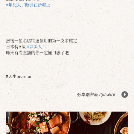
#年紀大了睡倒在沙發上
.
.
.
.
.
然後一星名店特選位用的第一支米確定
日本特A級
#夢美人米
昨天有看直播的你一定懂口感了吧
#人生murmur
分享別害羞 /(///ω///)/
確定
取消