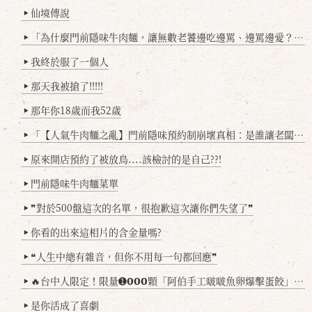
仙境傳說
▶
「為什麼門前隱味牛肉麵，讓無數老饕邊吃邊罵、邊罵邊愛？小辣雞揭密！」
▶
我終於服了一個人
▶
那天我被搶了!!!!!
▶
那年你18歲而我52歲
▶
「【人氣牛肉麵之亂】門前隱味預約制崩壞真相：是誰讓老闆心灰意冷？」
▶
原來開店預約了被放鳥....該檢討的是自己??!
▶
門前隱味牛肉麵菜單
▶
❞對於500盤這次的名單，很抱歉這次讓你們失望了❞
▶
你看的出來這相片的含金量嗎?
▶
❝人生中總有雜音，但你不用每一句都回應❞
▶
🔥台中人限定！限量➊𝟬𝟬𝟬顆「阿伯手工啵啵魚卵爆擊蛋餃」台北已被搶爆2萬顆，最後名額門前隱味只留給你！🥟💥
▶
是你活成了喜劇
▶