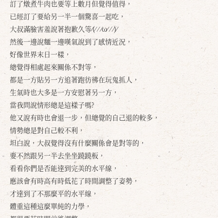
訂了燉煮牛肉也要等上數月但覺得值得，
已經訂了要給另一半一個驚喜一起吃，
大叔滿臉害羞說著抱歉久等⁄(⁄ ⁄ ⁄ω⁄ ⁄ ⁄)⁄
然後一邊說麵一邊嘆氣說到了感情近況，
好像世界末日一樣，
總覺得相處起來關係不對等，
都是一方貼另一方追著跑彷彿在玩鬼抓人，
生氣時也大多是一方安慰著另一方，
當我問說情形總是這樣子嗎?
他又說有時也會退一步，但總覺的自己退的較多，
情勢總是對自己較不利，
坦白說，大叔覺得沒有什麼關係會是對等的，
要不然跟另一半去坐坐蹺蹺板，
看看你們是否能達到完美的水平線，
應該會有時高有時低花了時間調整了姿勢，
才達到了不那麼平的水平線，
體重這種這麼單純的力學，