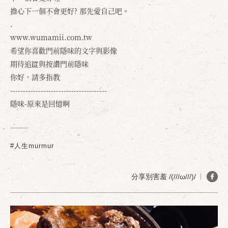
擔心下一個不會更好? 那先愛自己吧。
.
www.wumamii.com.tw
希望你喜歡門前隱味的文字與影像
期待追踨與按讚門前隱味
你好，請多指教
--------------------------------------
隱味-原來是回憶啊
#人生murmur
分享別害羞 /(///ω///)/