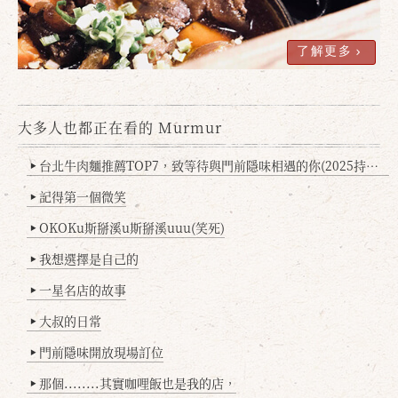
了解更多
大多人也都正在看的 Murmur
台北牛肉麵推薦TOP7，致等待與門前隱味相遇的你(2025持續更新
▶
記得第一個微笑
▶
OKOKu斯掰溪u斯掰溪uuu(笑死)
▶
我想選擇是自己的
▶
一星名店的故事
▶
大叔的日常
▶
門前隱味開放現場訂位
▶
那個........其實咖哩飯也是我的店，
▶