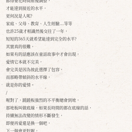
都得要花時間前後調整，
才能達到接近的水平，
更何況是人呢?
家庭、父母、教育、人生經驗...等等
也許25歲才相識然後交往了一年，
短短的365天就希望能達到完全的水平?
其實真的很難，
如果有的話應該在童話故事中才會出現，
愛情它本就不完美，
會完美是因為彼此選擇了包容，
而那略帶傾斜的水平線，
就是你的愛情。
/
喔對了，蹺蹺板強烈的不平衡總會到地，
那地板叫做底線，如果長時間的都在底線的話，
持續無法改變的情形不斷發生，
即便再愛還是換一個吧，
確定
取消
下一個會更好喔，