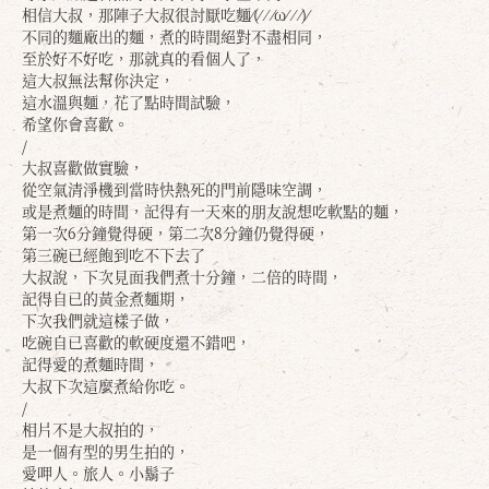
相信大叔，那陣子大叔很討厭吃麵⁄(⁄ ⁄ ⁄ω⁄ ⁄ ⁄)⁄
不同的麵廠出的麵，煮的時間絕對不盡相同，
至於好不好吃，那就真的看個人了，
這大叔無法幫你決定，
這水溫與麵，花了點時間試驗，
希望你會喜歡。
/
大叔喜歡做實驗，
從空氣清淨機到當時快熱死的門前隱味空調，
或是煮麵的時間，記得有一天來的朋友說想吃軟點的麵，
第一次6分鐘覺得硬，第二次8分鐘仍覺得硬，
第三碗已經飽到吃不下去了
大叔說，下次見面我們煮十分鐘，二倍的時間，
記得自已的黃金煮麵期，
下次我們就這樣子做，
吃碗自已喜歡的軟硬度還不錯吧，
記得愛的煮麵時間，
大叔下次這麼煮給你吃。
/
相片不是大叔拍的，
是一個有型的男生拍的，
愛呷人。旅人。小鬍子