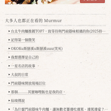
大多人也都正在看的 Murmur
台北牛肉麵推薦TOP7，致等待與門前隱味相遇的你(2025持續更新
▶
記得第一個微笑
▶
OKOKu斯掰溪u斯掰溪uuu(笑死)
▶
我想選擇是自己的
▶
一星名店的故事
▶
大叔的日常
▶
門前隱味開放現場訂位
▶
那個........其實咖哩飯也是我的店，
▶
仙境傳說
▶
「為什麼門前隱味牛肉麵，讓無數老饕邊吃邊罵、邊罵邊愛？小辣雞揭密！」
▶