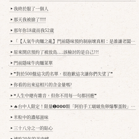
我終於服了一個人
▶
那天我被搶了!!!!!
▶
那年你18歲而我52歲
▶
「【人氣牛肉麵之亂】門前隱味預約制崩壞真相：是誰讓老闆心灰意冷？」
▶
原來開店預約了被放鳥....該檢討的是自己??!
▶
門前隱味牛肉麵菜單
▶
❞對於500盤這次的名單，很抱歉這次讓你們失望了❞
▶
你看的出來這相片的含金量嗎?
▶
❝人生中總有雜音，但你不用每一句都回應❞
▶
🔥台中人限定！限量➊𝟬𝟬𝟬顆「阿伯手工啵啵魚卵爆擊蛋餃」台北已被搶爆2萬顆，最後名額門前隱味只留給你！🥟💥
▶
米粒中的濃郁滋味
▶
三十八分之一的貼心
▶
連吃20年的羊肉爐
▶