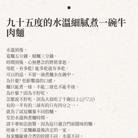
九十五度的水溫細膩煮一碗牛
肉麵
水溫到後，
寬麵五分鐘、細麵三分鐘，
時間到後，心無懸念的將他拿起，
甩乾，有多乾? 能多乾就有多乾，
可以的話，不留一滴煮麵水在碗中，
為什麼? 怕影響湯的口感，
麵只能煮一球，不能二球也不能半球，
為什麼？因為不好吃，
怎麼說不好吃，因為大叔吃了十碗以上(///▽///)
有的一半有的二球有的只有四分之一，
就為了試這麵量不同的麵，
至於水溫與煮麵時間，
請不要如法泡製，因為這只適合門前隱味的麵，
經過十三家麵廠最後決定的一家，
每家麵廠適合煮的時間不同，水溫不同。