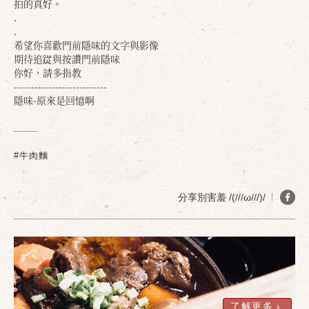
拍的真好。
.
.
希望你喜歡門前隱味的文字與影像
期待追踨與按讚門前隱味
你好，請多指教
---------------------------
隱味-原來是回憶啊
確定
取消
#牛肉麵
分享別害羞 /(///ω///)/
了解更多