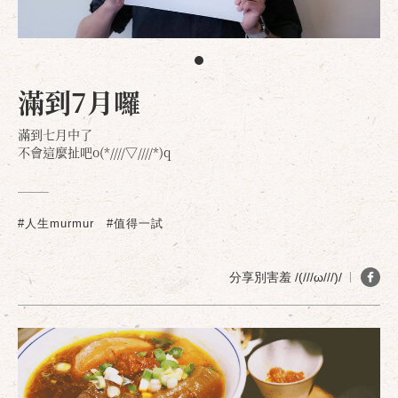
滿到7月囉
滿到七月中了
不會這麼扯吧o(*////▽////*)q
#人生murmur
#值得一試
分享別害羞 /(///ω///)/