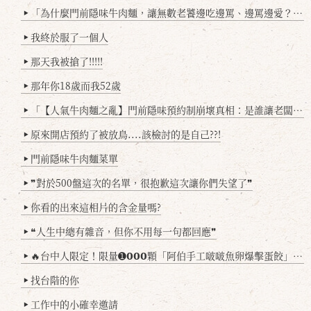
「為什麼門前隱味牛肉麵，讓無數老饕邊吃邊罵、邊罵邊愛？小辣雞揭密！」
▶
我終於服了一個人
▶
那天我被搶了!!!!!
▶
那年你18歲而我52歲
▶
「【人氣牛肉麵之亂】門前隱味預約制崩壞真相：是誰讓老闆心灰意冷？」
▶
原來開店預約了被放鳥....該檢討的是自己??!
▶
門前隱味牛肉麵菜單
▶
❞對於500盤這次的名單，很抱歉這次讓你們失望了❞
▶
你看的出來這相片的含金量嗎?
▶
❝人生中總有雜音，但你不用每一句都回應❞
▶
🔥台中人限定！限量➊𝟬𝟬𝟬顆「阿伯手工啵啵魚卵爆擊蛋餃」台北已被搶爆2萬顆，最後名額門前隱味只留給你！🥟💥
▶
找台階的你
▶
工作中的小確幸邀請
▶