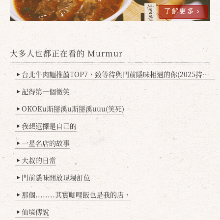
了解更多
大多人也都正在看的 Murmur
台北牛肉麵推薦TOP7，致等待與門前隱味相遇的你(2025持續更新
▶
確定
取消
記得第一個微笑
▶
OKOKu斯掰溪u斯掰溪uuu(笑死)
▶
我想選擇是自己的
▶
一星名店的故事
▶
大叔的日常
▶
門前隱味開放現場訂位
▶
那個........其實咖哩飯也是我的店，
▶
仙境傳說
▶