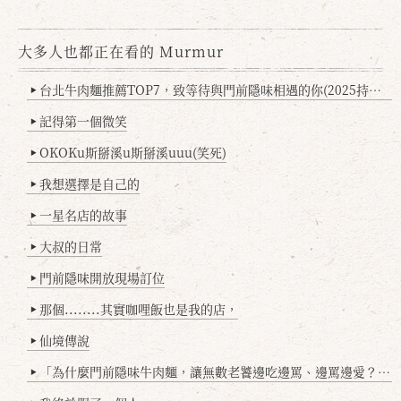
大多人也都正在看的 Murmur
台北牛肉麵推薦TOP7，致等待與門前隱味相遇的你(2025持續更新
▶
記得第一個微笑
▶
OKOKu斯掰溪u斯掰溪uuu(笑死)
▶
我想選擇是自己的
▶
一星名店的故事
▶
大叔的日常
▶
門前隱味開放現場訂位
▶
那個........其實咖哩飯也是我的店，
▶
仙境傳說
▶
「為什麼門前隱味牛肉麵，讓無數老饕邊吃邊罵、邊罵邊愛？小辣雞揭密！」
▶