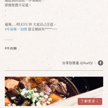
總認真的想把一件事做好，
即便他微不足道。
.
.
.
最後....明天15:30 大家自己注意，
#年前唯一加開
留言裡面有****~~~
#牛肉麵
分享別害羞 /(///ω///)/
確定
取消
了解更多