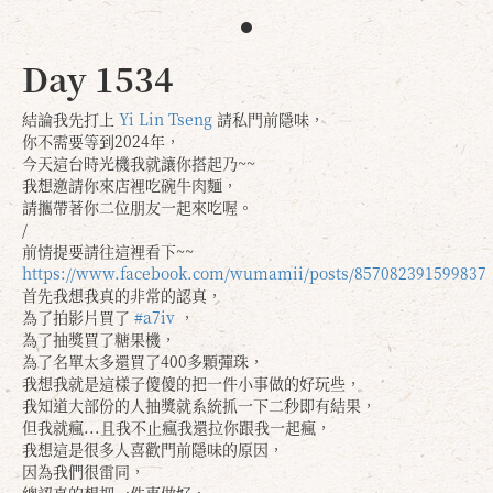
Day 1534
結論我先打上
Yi Lin Tseng
請私門前隱味，
你不需要等到2024年，
今天這台時光機我就讓你搭起乃~~
我想邀請你來店裡吃碗牛肉麵，
請攜帶著你二位朋友一起來吃喔。
/
前情提要請往這裡看下~~
https://www.facebook.com/wumamii/posts/857082391599837
首先我想我真的非常的認真，
為了拍影片買了
#a7iv
，
為了抽獎買了糖果機，
為了名單太多還買了400多顆彈珠，
我想我就是這樣子傻傻的把一件小事做的好玩些，
我知道大部份的人抽獎就系統抓一下二秒即有結果，
但我就瘋...且我不止瘋我還拉你跟我一起瘋，
我想這是很多人喜歡門前隱味的原因，
因為我們很雷同，