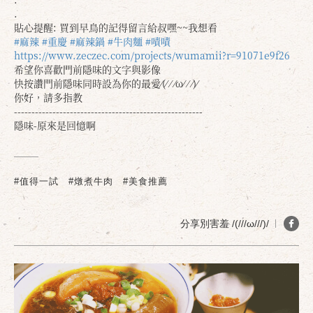
.
貼心提醒: 買到早鳥的記得留言給叔嘿~~我想看
#麻辣
#重慶
#麻辣鍋
#牛肉麵
#嘖嘖
https://www.zeczec.com/projects/wumamii?r=91071e9f26
希望你喜歡門前隱味的文字與影像
快按讚門前隱味同時設為你的最愛⁄(⁄ ⁄ ⁄ω⁄ ⁄ ⁄)⁄
你好，請多指教
------------------------------------------------------
隱味-原來是回憶啊
#值得一試
#燉煮牛肉
#美食推薦
分享別害羞 /(///ω///)/
確定
取消