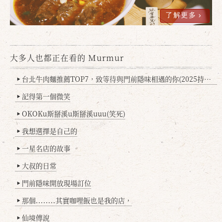
了解更多
大多人也都正在看的 Murmur
台北牛肉麵推薦TOP7，致等待與門前隱味相遇的你(2025持續更新
▶
記得第一個微笑
▶
OKOKu斯掰溪u斯掰溪uuu(笑死)
▶
我想選擇是自己的
▶
一星名店的故事
▶
大叔的日常
▶
門前隱味開放現場訂位
▶
那個........其實咖哩飯也是我的店，
▶
仙境傳說
▶