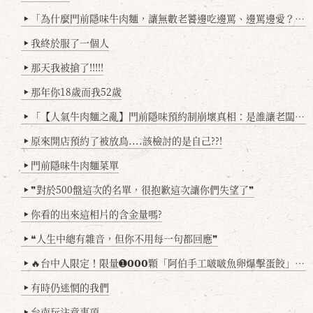
「為什麼門前隱味牛肉麵，讓無數老饕邊吃邊罵、邊罵邊愛？小辣雞揭密！」
▶
我終於服了一個人
▶
那天我被搶了!!!!!
▶
那年你18歲而我52歲
▶
「【人氣牛肉麵之亂】門前隱味預約制崩壞真相：是誰讓老闆心灰意冷？」
▶
原來開店預約了被放鳥....該檢討的是自己??!
▶
門前隱味牛肉麵菜單
▶
❞對於500盤這次的名單，很抱歉這次讓你們失望了❞
▶
你看的出來這相片的含金量嗎?
▶
❝人生中總有雜音，但你不用每一句都回應❞
▶
🔥台中人限定！限量➊𝟬𝟬𝟬顆「阿伯手工啵啵魚卵爆擊蛋餃」台北已被搶爆2萬顆，最後名額門前隱味只留給你！🥟💥
▶
有時仍迷惘的我們
▶
台南玩注意事項
▶