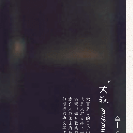
但期待這些文字能夠給你些溫暖
或許大叔無法給妳明確的答案
過程中偶有歡笑時有淚水
也是大叔支撐下去的最大動力
立