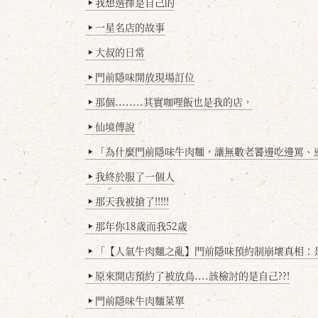
我想選擇是自己的
▶
一星名店的故事
▶
大叔的日常
▶
門前隱味開放現場訂位
▶
那個........其實咖哩飯也是我的店，
▶
仙境傳說
▶
「為什麼門前隱味牛肉麵，讓無數老饕邊吃邊罵、邊罵邊
▶
我終於服了一個人
▶
那天我被搶了!!!!!
▶
那年你18歲而我52歲
▶
「【人氣牛肉麵之亂】門前隱味預約制崩壞真相：是誰
▶
原來開店預約了被放鳥....該檢討的是自己??!
▶
門前隱味牛肉麵菜單
▶