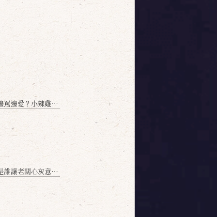
愛？小辣雞揭密！」
讓老闆心灰意冷？」