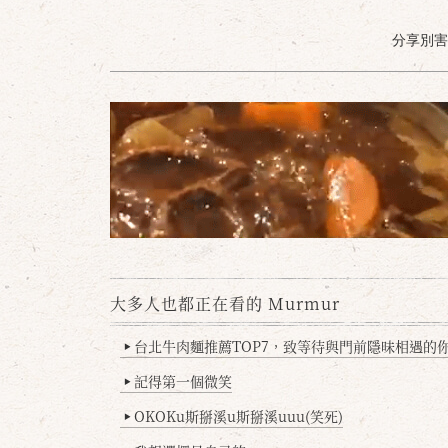
分享別害羞 /
大多人也都正在看的 Murmur
台北牛肉麵推薦TOP7，致等待與門前隱味相遇的你(
▶
記得第一個微笑
▶
OKOKu斯掰溪u斯掰溪uuu(笑死)
▶