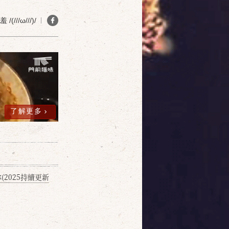
確定
取消
(///ω///)/
了解更多
2025持續更新